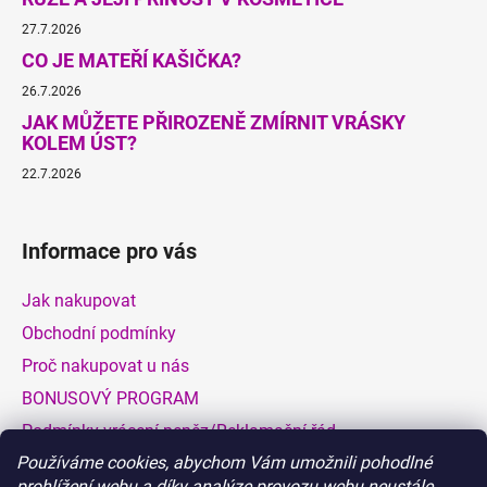
27.7.2026
CO JE MATEŘÍ KAŠIČKA?
26.7.2026
JAK MŮŽETE PŘIROZENĚ ZMÍRNIT VRÁSKY
KOLEM ÚST?
22.7.2026
Informace pro vás
Jak nakupovat
Obchodní podmínky
Proč nakupovat u nás
BONUSOVÝ PROGRAM
Podmínky vrácení peněz/Reklamační řád
Používáme cookies, abychom Vám umožnili pohodlné
Dodací a platební podmínky
prohlížení webu a díky analýze provozu webu neustále