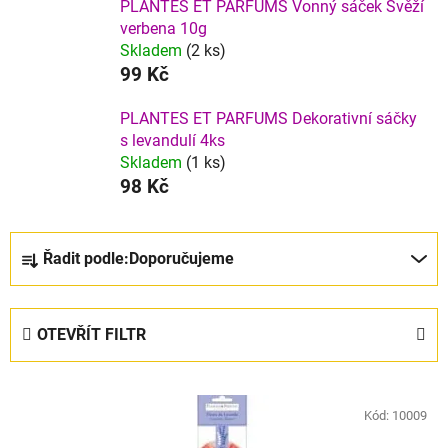
PLANTES ET PARFUMS Vonný sáček Svěží
verbena 10g
Skladem
(2 ks)
99 Kč
PLANTES ET PARFUMS Dekorativní sáčky
s levandulí 4ks
Skladem
(1 ks)
98 Kč
Ř
Řadit podle:
Doporučujeme
a
z
e
OTEVŘÍT FILTR
n
í
V
p
ý
Kód:
10009
r