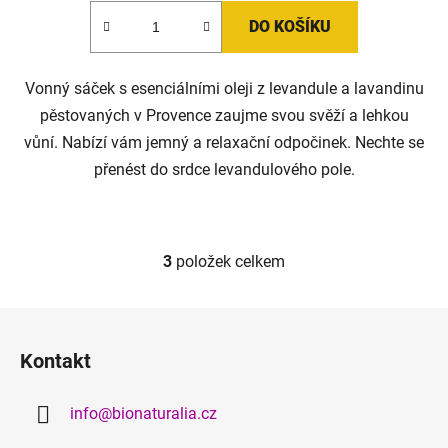
DO KOŠÍKU
Vonný sáček s esenciálními oleji z levandule a lavandinu
pěstovaných v Provence zaujme svou svěží a lehkou
vůní. Nabízí vám jemný a relaxační odpočinek. Nechte se
přenést do srdce levandulového pole.
3
položek celkem
O
v
l
Z
á
á
d
Kontakt
p
a
a
c
info
@
bionaturalia.cz
t
í
p