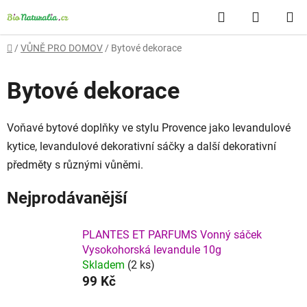
Přejít
Hledat
NÁKUP
na
obsah
KOŠÍK
Domů
/
VŮNĚ PRO DOMOV
/
Bytové dekorace
Bytové dekorace
Voňavé bytové doplňky ve stylu Provence jako levandulové
kytice, levandulové dekorativní sáčky a další dekorativní
předměty s různými vůněmi.
Nejprodávanější
PLANTES ET PARFUMS Vonný sáček
Vysokohorská levandule 10g
Skladem
(2 ks)
99 Kč