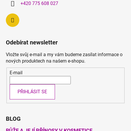
í
+420 775 608 027
r
v
k
y
v
ý
Odebírat newsletter
p
i
Vložte svůj e-mail a my vám budeme zasílat informace o
s
nových produktech na našem e-shopu.
u
E-mail
PŘIHLÁSIT SE
BLOG
RŮŽE A JEJÍ PŘÍNOSY V KOSMETICE