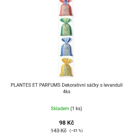
p
o
i
d
s
u
p
k
r
t
o
ů
d
u
k
t
ů
PLANTES ET PARFUMS Dekorativní sáčky s levandulí
4ks
Skladem
(1 ks)
98 Kč
143 Kč
(–31 %)