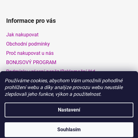
Informace pro vás
Jak nakupovat
Obchodní podmínky
Proč nakupovat u nás
BONUSOVÝ PROGRAM
Podmínky vrácení peněz/Reklamační řád
Používáme cookies, abychom Vám umožnili pohodlné
Dodací a platební podmínky
prohlížení webu a díky analýze provozu webu neustále
Hodnocení obchodu
zlepšovali jeho funkce, výkon a použitelnost.
VELKOOBCHOD
Nastavení
Vytvořil Shoptet
Souhlasím
Copyright 2026
BIONATURALIA.CZ
. Všechna práva
vyhrazena.