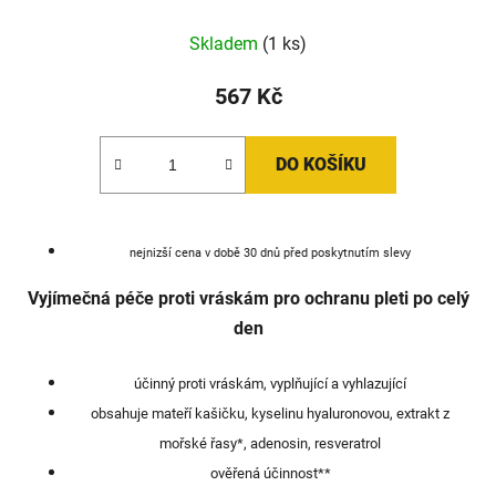
Skladem
(1 ks)
567 Kč
DO KOŠÍKU
nejnizší cena v době 30 dnů před poskytnutím slevy
Vyjímečná péče proti vráskám pro ochranu pleti po celý
den
účinný proti vráskám, vyplňující a vyhlazující
obsahuje mateří kašičku, kyselinu hyaluronovou, extrakt z
mořské řasy*, adenosin, resveratrol
ověřená účinnost**