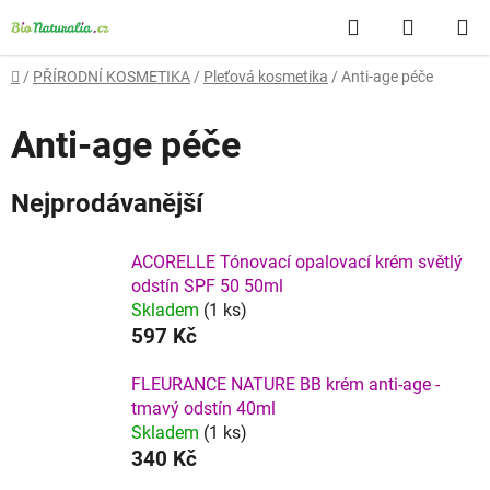
Přejít
Hledat
NÁKUP
na
obsah
KOŠÍK
Domů
/
PŘÍRODNÍ KOSMETIKA
/
Pleťová kosmetika
/
Anti-age péče
Anti-age péče
Nejprodávanější
ACORELLE Tónovací opalovací krém světlý
odstín SPF 50 50ml
Skladem
(1 ks)
597 Kč
FLEURANCE NATURE BB krém anti-age -
tmavý odstín 40ml
Skladem
(1 ks)
340 Kč