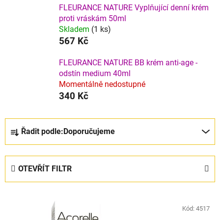
FLEURANCE NATURE Vyplňující denní krém
proti vráskám 50ml
Skladem
(1 ks)
567 Kč
FLEURANCE NATURE BB krém anti-age -
odstín medium 40ml
Momentálně nedostupné
340 Kč
Ř
Řadit podle:
Doporučujeme
a
z
e
OTEVŘÍT FILTR
n
í
V
p
ý
Kód:
4517
r