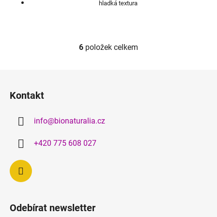
hladká textura
6
položek celkem
O
v
l
Z
á
á
d
Kontakt
p
a
a
c
info
@
bionaturalia.cz
t
í
p
í
+420 775 608 027
r
v
k
y
v
ý
Odebírat newsletter
p