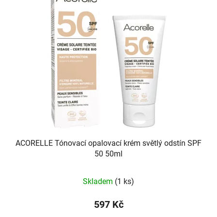
p
o
i
d
s
u
p
k
r
t
o
ů
d
u
k
t
ů
ACORELLE Tónovací opalovací krém světlý odstín SPF
50 50ml
Skladem
(1 ks)
597 Kč