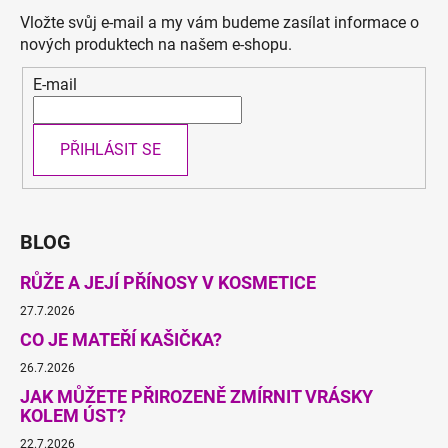
i
Vložte svůj e-mail a my vám budeme zasílat informace o
s
nových produktech na našem e-shopu.
u
E-mail
PŘIHLÁSIT SE
BLOG
RŮŽE A JEJÍ PŘÍNOSY V KOSMETICE
27.7.2026
CO JE MATEŘÍ KAŠIČKA?
26.7.2026
JAK MŮŽETE PŘIROZENĚ ZMÍRNIT VRÁSKY
KOLEM ÚST?
22.7.2026