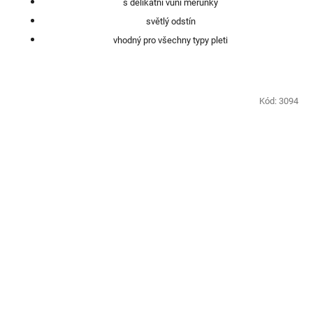
s delikátní vůní meruňky
světlý odstín
vhodný pro všechny typy pleti
Kód:
3094