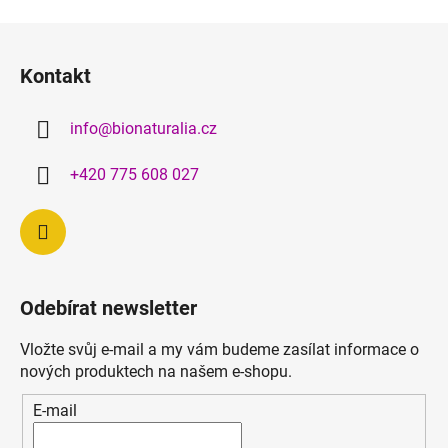
Z
á
Kontakt
p
a
info
@
bionaturalia.cz
t
í
+420 775 608 027
Odebírat newsletter
Vložte svůj e-mail a my vám budeme zasílat informace o
nových produktech na našem e-shopu.
E-mail