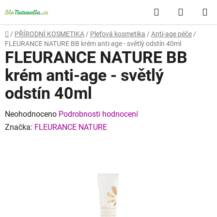
Přejít
Hledat
NÁKUP
na
obsah
KOŠÍK
Domů
/
PŘÍRODNÍ KOSMETIKA
/
Pleťová kosmetika
/
Anti-age péče
/
FLEURANCE NATURE BB krém anti-age - světlý odstín 40ml
FLEURANCE NATURE BB
krém anti-age - světlý
odstín 40ml
Průměrné
Neohodnoceno
Podrobnosti hodnocení
hodnocení
Značka:
FLEURANCE NATURE
produktu
je
0,0
z
5
hvězdiček.