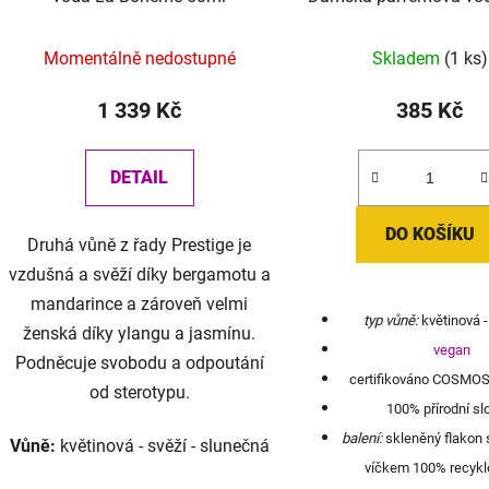
HARMONY - Fleur de C
Průměrné
(Květy třešně) 1
Momentálně nedostupné
Skladem
(1 ks)
hodnocení
produktu
1 339 Kč
385 Kč
je
5,0
DETAIL
z
5
DO KOŠÍKU
Druhá vůně z řady Prestige je
hvězdiček.
vzdušná a svěží díky bergamotu a
mandarince a zároveň velmi
typ vůně:
květinová -
ženská díky ylangu a jasmínu.
vegan
Podněcuje svobodu a odpoutání
certifikováno COSMO
od sterotypu.
100% přírodní sl
balení:
skleněný flakon 
Vůně:
květinová - svěží - slunečná
víčkem 100% recykl