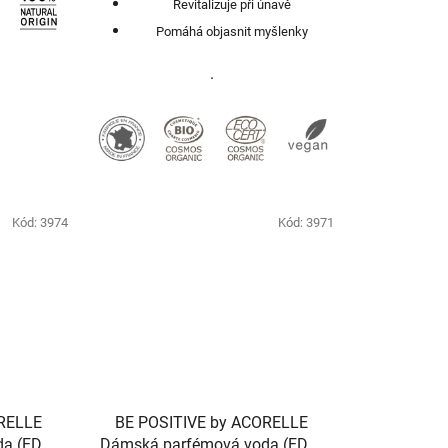
Revitalizuje při únavě
Pomáhá objasnit myšlenky
.
Kód:
3974
Kód:
3971
ORELLE
BE POSITIVE by ACORELLE
a (EDP)
Dámská parfémová voda (EDP)