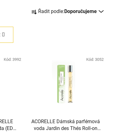
Ř
Řadit podle:
Doporučujeme
a
z
e
R
n
í
p
Kód:
3992
Kód:
3052
r
o
d
u
k
t
ů
ORELLE
ACORELLE Dámská parfémová
a (EDP)
voda Jardin des Thés Roll-on
át) 15ml
10ml