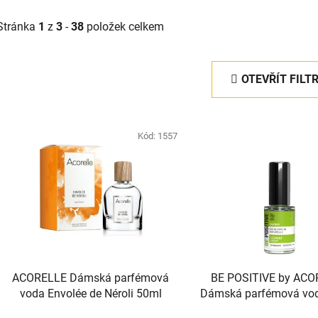
Stránka
1
z
3
-
38
položek celkem
OTEVŘÍT FILT
V
ý
Kód:
1557
p
s
p
r
o
d
ACORELLE Dámská parfémová
BE POSITIVE by AC
u
voda Envolée de Néroli 50ml
Dámská parfémová vod
k
ENERGY - Cédrat (Cedr