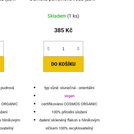
erisier
LOVE - Vanille (Vanilka) 15ml
5ml
Skladem
(1 ks)
385 Kč
DO KOŠÍKU
 pudrová
typ vůně: slunečná - orientální
vegan
S ORGANIC
certifikováno COSMOS ORGANIC
ožení
100% přírodní složení
s hliníkovým
balení:
skleněný flakon s hliníkovým
ovatelný
víčkem 100% recyklovatelný