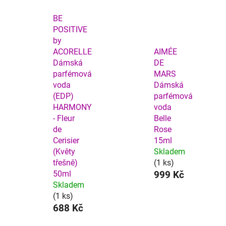
BE
POSITIVE
by
ACORELLE
AIMÉE
Dámská
DE
parfémová
MARS
voda
Dámská
(EDP)
parfémová
HARMONY
voda
- Fleur
Belle
de
Rose
Cerisier
15ml
(Květy
Skladem
třešně)
(1 ks)
50ml
999 Kč
Skladem
(1 ks)
688 Kč