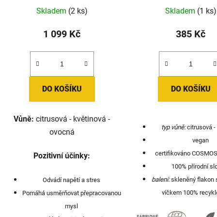
t
Skladem
(2 ks)
Skladem
(1 ks)
ů
1 099 Kč
385 Kč
DO KOŠÍKU
DO KOŠÍKU
Vůně:
citrusová - květinová -
typ vůně:
citrusová -
ovocná
vegan
certifikováno COSMO
Pozitivní účinky:
100% přírodní sl
balení:
skleněný flakon 
Odvádí napětí a stres
víčkem 100% recykl
Pomáhá usměrňovat přepracovanou
mysl