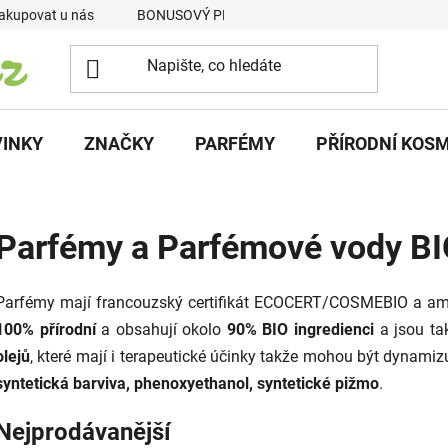
akupovat u nás
BONUSOVÝ PROGRAM
Podmínky vrácení p
INKY
ZNAČKY
PARFÉMY
PŘÍRODNÍ KOS
Parfémy a Parfémové vody B
Parfémy mají francouzský certifikát ECOCERT/COSMEBIO a ameri
100% přírodní
a obsahují okolo
90% BIO ingredienci
a jsou t
olejů
, které mají i terapeutické účinky takže mohou být dynamizuj
syntetická barviva, phenoxyethanol, syntetické pižmo
.
Nejprodávanější