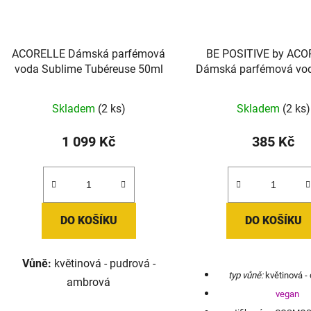
ACORELLE Dámská parfémová
BE POSITIVE by AC
voda Sublime Tubéreuse 50ml
Dámská parfémová vod
OPTIMISM - Fleur d'O
(Květy pomerančovník
Skladem
(2 ks)
Skladem
(2 ks)
1 099 Kč
385 Kč
DO KOŠÍKU
DO KOŠÍKU
Vůně:
květinová - pudrová -
typ vůně:
květinová - 
ambrová
vegan