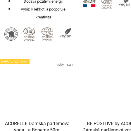
Dodává pozitivní energii
Vybízí k lehkoti a podporuje
kreativitu
DOPRAVA ZDARMA
Kód:
1641
ACORELLE Dámská parfémová
BE POSITIVE by AC
voda La Boheme 50ml
Dámská parfémová vod