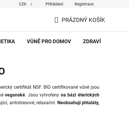
CZK
Přihlášení
Registrace
eněz/Reklamační řád
Dodací a platební podmínky
Hodnocen
PRÁZDNÝ KOŠÍK
NÁKUPNÍ
KOŠÍK
METIKA
VŮNĚ PRO DOMOV
ZDRAVÍ
DÁRKY
IO
cký certifikát NSF. BIO certifikované vůně jsou
aké
veganské
. Jsou vytvořeny
na bázi éterických
ící, antistresové, relaxační.
Neobsahují phtaláty,