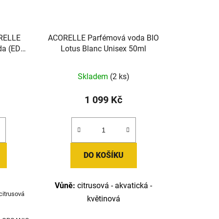
ORELLE
ACORELLE Parfémová voda BIO
a (EDP)
Lotus Blanc Unisex 50ml
ranger
u) 15ml
Skladem
(2 ks)
1 099 Kč
DO KOŠÍKU
Vůně:
citrusová - akvatická -
citrusová
květinová