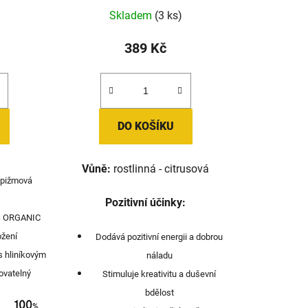
Skladem
(3 ks)
389 Kč
DO KOŠÍKU
Vůně:
rostlinná - citrusová
 pižmová
Pozitivní účinky:
S ORGANIC
ožení
Dodává pozitivní energii a dobrou
s hliníkovým
náladu
ovatelný
Stimuluje kreativitu a duševní
bdělost