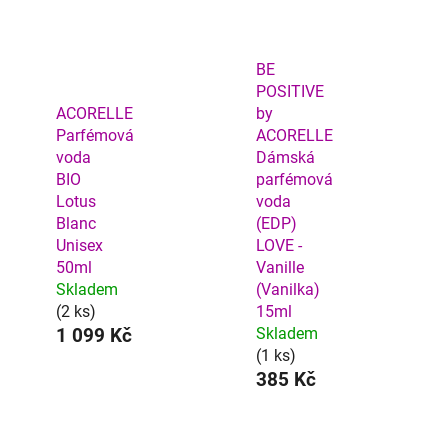
BE
POSITIVE
ACORELLE
by
Parfémová
ACORELLE
voda
Dámská
BIO
parfémová
Lotus
voda
Blanc
(EDP)
Unisex
LOVE -
50ml
Vanille
Skladem
(Vanilka)
(2 ks)
15ml
1 099 Kč
Skladem
(1 ks)
385 Kč