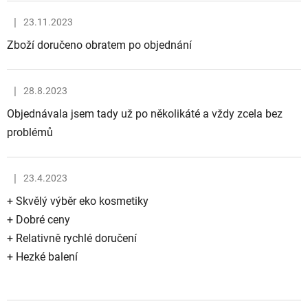
|
23.11.2023
Hodnocení obchodu je 5 z 5 hvězdiček.
Zboží doručeno obratem po objednání
|
28.8.2023
Hodnocení obchodu je 5 z 5 hvězdiček.
Objednávala jsem tady už po několikáté a vždy zcela bez
problémů
|
23.4.2023
Hodnocení obchodu je 5 z 5 hvězdiček.
+ Skvělý výběr eko kosmetiky
+ Dobré ceny
+ Relativně rychlé doručení
+ Hezké balení