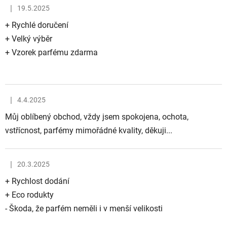
ý
|
19.5.2025
p
Hodnocení obchodu je 5 z 5 hvězdiček.
i
+ Rychlé doručení
s
+ Velký výběr
h
+ Vzorek parfému zdarma
o
d
n
|
4.4.2025
o
Hodnocení obchodu je 5 z 5 hvězdiček.
c
Můj oblíbený obchod, vždy jsem spokojena, ochota,
e
vstřícnost, parfémy mimořádné kvality, děkuji...
n
í
|
20.3.2025
Hodnocení obchodu je 5 z 5 hvězdiček.
+ Rychlost dodání
+ Eco rodukty
- Škoda, že parfém neměli i v menší velikosti