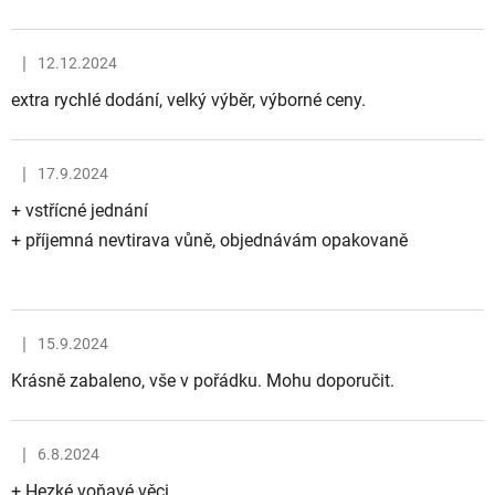
|
12.12.2024
Hodnocení obchodu je 5 z 5 hvězdiček.
extra rychlé dodání, velký výběr, výborné ceny.
|
17.9.2024
Hodnocení obchodu je 5 z 5 hvězdiček.
+ vstřícné jednání
+ příjemná nevtirava vůně, objednávám opakovaně
|
15.9.2024
Hodnocení obchodu je 5 z 5 hvězdiček.
Krásně zabaleno, vše v pořádku. Mohu doporučit.
|
6.8.2024
Hodnocení obchodu je 5 z 5 hvězdiček.
+ Hezké voňavé věci