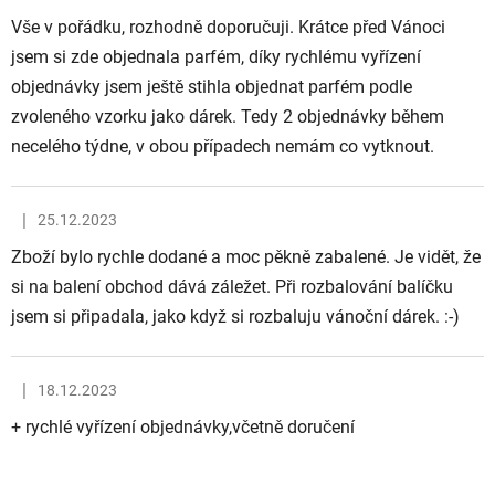
Vše v pořádku, rozhodně doporučuji. Krátce před Vánoci
jsem si zde objednala parfém, díky rychlému vyřízení
objednávky jsem ještě stihla objednat parfém podle
zvoleného vzorku jako dárek. Tedy 2 objednávky během
necelého týdne, v obou případech nemám co vytknout.
|
25.12.2023
Hodnocení obchodu je 5 z 5 hvězdiček.
Zboží bylo rychle dodané a moc pěkně zabalené. Je vidět, že
si na balení obchod dává záležet. Při rozbalování balíčku
jsem si připadala, jako když si rozbaluju vánoční dárek. :-)
|
18.12.2023
Hodnocení obchodu je 5 z 5 hvězdiček.
+ rychlé vyřízení objednávky,včetně doručení