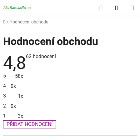
Přejít
Hledat
NÁKUP
na
obsah
KOŠÍK
Domů
/
Hodnocení obchodu
Hodnocení obchodu
4,8
Průměrné
62 hodnocení
hodnocení
obchodu
je
5
58x
4,8
z
4
0x
5
hvězdiček.
3
1x
2
0x
1
3x
PŘIDAT HODNOCENÍ
V