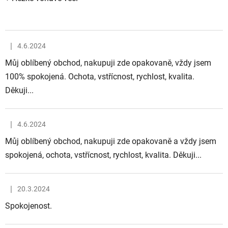
|
4.6.2024
Hodnocení obchodu je 5 z 5 hvězdiček.
Můj oblíbený obchod, nakupuji zde opakovaně, vždy jsem
100% spokojená. Ochota, vstřícnost, rychlost, kvalita.
Děkuji...
|
4.6.2024
Hodnocení obchodu je 5 z 5 hvězdiček.
Můj oblíbený obchod, nakupuji zde opakovaně a vždy jsem
spokojená, ochota, vstřícnost, rychlost, kvalita. Děkuji...
|
20.3.2024
Hodnocení obchodu je 5 z 5 hvězdiček.
Spokojenost.