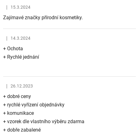
|
15.3.2024
Hodnocení obchodu je 5 z 5 hvězdiček.
Zajímavé značky přírodní kosmetiky.
|
14.3.2024
Hodnocení obchodu je 5 z 5 hvězdiček.
+ Ochota
+ Rychlé jednání
|
26.12.2023
Hodnocení obchodu je 5 z 5 hvězdiček.
+ dobré ceny
+ rychlé vyřízení objednávky
+ komunikace
+ vzorek dle vlastního výběru zdarma
+ dobře zabalené