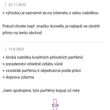
|
22.11.2022
Hodnocení obchodu je 5 z 5 hvězdiček.
+ výhodou je seznámit se na internetu s celou nabídkou
Pokud chcete např. značku Acorelle, je nejlepší se obrátit
přímo na tento obchod
|
15.8.2022
Hodnocení obchodu je 5 z 5 hvězdiček.
+ široká nabídka kvalitních přírodních parfémů
+ poradenství ohledně výběru vůně
+ vzoreček parfému k objednávce podle přání
+ doprava zdarma
Jsem spokojená, tyto parfémy kupuji už roky.
S
1
4
t