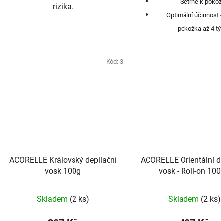
Šetrné k poko
rizika.
Optimální účinnost 
pokožka až 4 t
Kód:
3
ACORELLE Královský depilační
ACORELLE Orientální d
vosk 100g
vosk - Roll-on 10
Skladem
(2 ks)
Skladem
(2 ks)