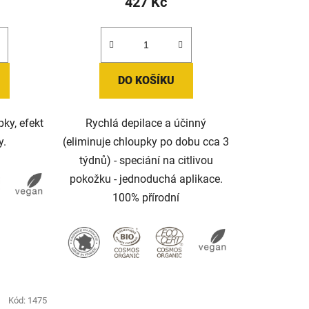
427 Kč
DO KOŠÍKU
pky, efekt
Rychlá depilace a účinný
y.
(eliminuje chloupky po dobu cca 3
týdnů) - speciání na citlivou
pokožku - jednoduchá aplikace.
100% přírodní
Kód:
1475