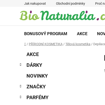
Přejít
Jak nakupovat
Obchodní podmínky
Proč n
na
obsah
BONUSOVÝ PROGRAM
AKCE
NOV
Domů
/
PŘÍRODNÍ KOSMETIKA
/
Tělová kosmetika
/
Depilac
P
K
Přeskočit
AKCE
a
kategorie
o
t
s
DÁRKY
e
t
g
r
NOVINKY
o
a
r
ZNAČKY
i
n
e
n
PARFÉMY
í