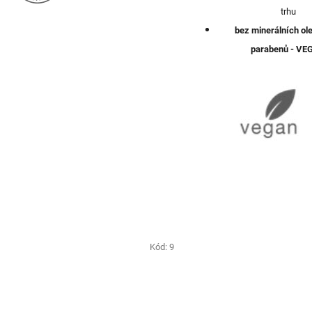
trhu
bez minerálních ole
parabenů -
VE
Kód:
9