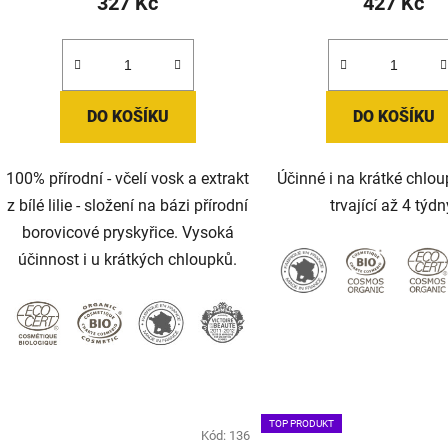
327 Kč
427 Kč
DO KOŠÍKU
DO KOŠÍKU
100% přírodní - včelí vosk a extrakt
Účinné i na krátké chlou
z bílé lilie - složení na bázi přírodní
trvající až 4 týdn
borovicové pryskyřice. Vysoká
účinnost i u krátkých chloupků.
TOP PRODUKT
Kód:
136