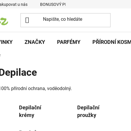
akupovat u nás
BONUSOVÝ PROGRAM
Podmínky vrácení p
INKY
ZNAČKY
PARFÉMY
PŘÍRODNÍ KOS
e
Depilace
100% přírodní ochrana, voděodolný.
Depilační
Depilační
krémy
proužky