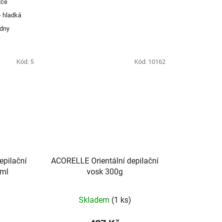
žce
- hladká
ýdny
Kód:
5
Kód:
10162
epilační
ACORELLE Orientální depilační
0ml
vosk 300g
Skladem
(1 ks)