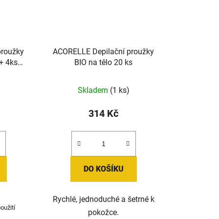
proužky
ACORELLE Depilační proužky
 + 4ks
BIO na tělo 20 ks
Skladem
(1 ks)
314 Kč
DO KOŠÍKU
Rychlé, jednoduché a šetrné k
oužití
pokožce.