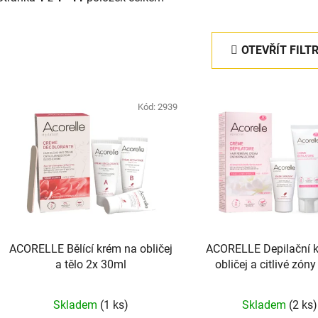
OTEVŘÍT FILT
V
ý
Kód:
2939
p
s
p
r
o
d
ACORELLE Bělící krém na obličej
ACORELLE Depilační 
u
a tělo 2x 30ml
obličej a citlivé zón
k
Průměr
t
Skladem
(1 ks)
Skladem
(2 ks)
ů
hodnoc