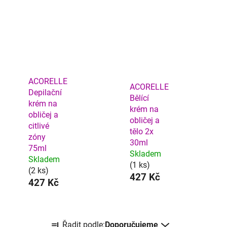
ACORELLE
ACORELLE
Depilační
Bělící
krém na
krém na
obličej a
obličej a
citlivé
tělo 2x
zóny
30ml
75ml
Skladem
Skladem
(1 ks)
(2 ks)
427 Kč
427 Kč
Ř
Řadit podle:
Doporučujeme