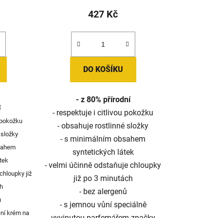
tu
427 Kč
DO KOŠÍKU
ek.
- z 80% přírodní
í
- respektuje i citlivou pokožku
u pokožku
- obsahuje rostlinné složky
 složky
- s minimálním obsahem
sahem
syntetických látek
átek
- velmi účinně odstaňuje chloupky
chloupky již
již po 3 minutách
h
- bez alergenů
ů
- s jemnou vůní speciálně
ční krém na
vyvinutou parfemářem značky