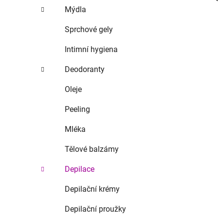
Mýdla
Sprchové gely
Intimní hygiena
Deodoranty
Oleje
i
Peeling
Mléka
Tělové balzámy
Depilace
Depilační krémy
Depilační proužky