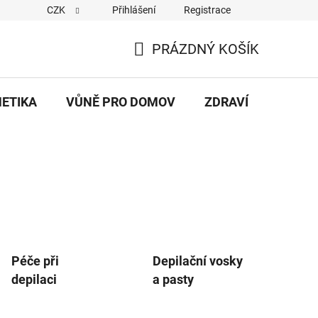
CZK
Přihlášení
Registrace
eněz/Reklamační řád
Dodací a platební podmínky
Hodnocen
PRÁZDNÝ KOŠÍK
NÁKUPNÍ
KOŠÍK
METIKA
VŮNĚ PRO DOMOV
ZDRAVÍ
DÁRKY
Péče při
Depilační vosky
depilaci
a pasty