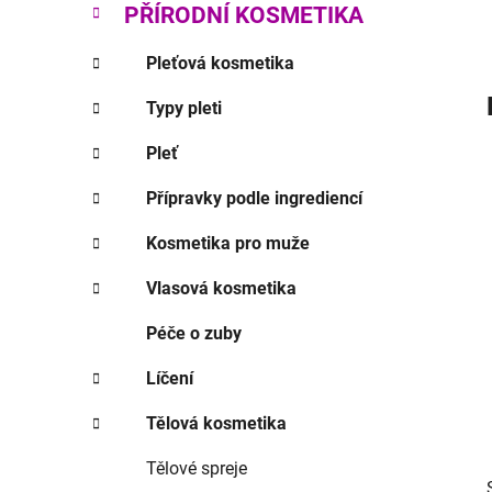
p
PŘÍRODNÍ KOSMETIKA
a
n
Pleťová kosmetika
e
Typy pleti
l
Pleť
Přípravky podle ingrediencí
Kosmetika pro muže
Vlasová kosmetika
Péče o zuby
Líčení
Tělová kosmetika
Tělové spreje