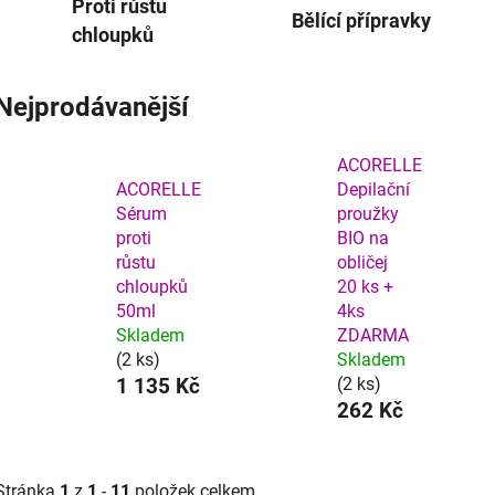
Proti růstu
Bělící přípravky
chloupků
Nejprodávanější
ACORELLE
ACORELLE
Depilační
Sérum
proužky
proti
BIO na
růstu
obličej
chloupků
20 ks +
50ml
4ks
Skladem
ZDARMA
(2 ks)
Skladem
1 135 Kč
(2 ks)
262 Kč
Stránka
1
z
1
-
11
položek celkem