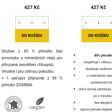
produk
427 Kč
427 Kč
je
5,0
z
5
DO KOŠÍKU
DO KOŠÍKU
hvězdič
Složení z 85 % přírodní, bez
80% přírodn
amoniaku a minerálních olejů pro
respektuje i citlivo
přirozené zesvětlení chloupků.
obsahuje rostlinné
Vhodné i pro citlivou pokožku.
s minimálním ob
+ 1 pečující přípravek z 98 %
syntetických l
přírodní ZDARMA
velmi účinně odstaňuje 
po 2 minutác
bez alergen
nejvíce přírodní depila