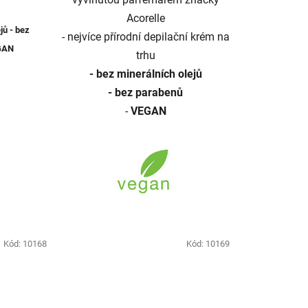
Acorelle
jů - bez
- nejvíce přírodní depilační krém na
GAN
trhu
- bez minerálních olejů
- bez parabenů
-
VEGAN
Kód:
10168
Kód:
10169