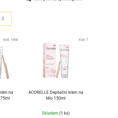
a
z
e
R
n
í
p
Kód:
1868
Kód:
7
r
o
d
u
k
t
ů
krém na
ACORELLE Depilační krém na
y 75ml
tělo 150ml
né
Skladem
(1 ks)
ení