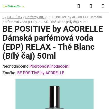
Přejít
Hledat
NÁKUP
na
obsah
KOŠÍK
Domů
/
PARFÉMY
/
Parfémy BIO
/
BE POSITIVE by ACORELLE Dámská
parfémová voda (EDP) RELAX - Thé Blanc (Bílý čaj) 50ml
BE POSITIVE by ACORELLE
Dámská parfémová voda
(EDP) RELAX - Thé Blanc
(Bílý čaj) 50ml
Průměrné
Neohodnoceno
Podrobnosti hodnocení
hodnocení
Značka:
BE POSITIVE by ACORELLE
produktu
je
0,0
z
5