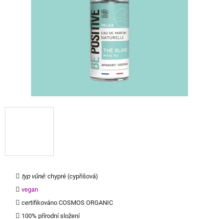
hvězdiček.
typ vůně:
chypré (cypřišová)
vegan
certifikováno COSMOS ORGANIC
100% přírodní složení