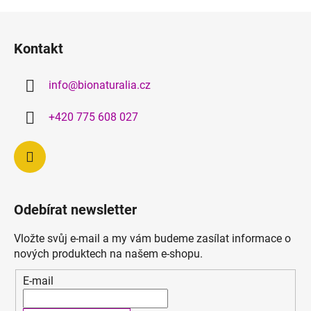
Z
á
Kontakt
p
a
info
@
bionaturalia.cz
t
í
+420 775 608 027
Odebírat newsletter
Vložte svůj e-mail a my vám budeme zasílat informace o
nových produktech na našem e-shopu.
E-mail