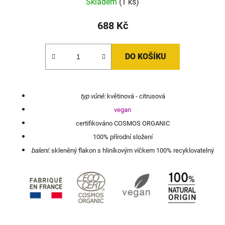
Skladem
(1 ks)
688 Kč
DO KOŠÍKU
typ vůně:
květinová - citrusová
vegan
certifikováno COSMOS ORGANIC
100% přírodní složení
balení:
skleněný flakon s hliníkovým víčkem 100% recyklovatelný