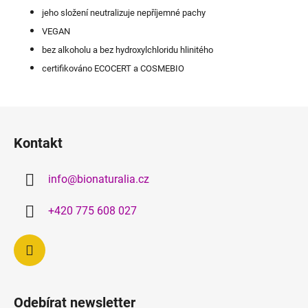
jeho složení neutralizuje nepříjemné pachy
VEGAN
bez alkoholu a bez hydroxylchloridu hlinitého
certifikováno ECOCERT a COSMEBIO
Z
á
Kontakt
p
a
info
@
bionaturalia.cz
t
í
+420 775 608 027
Odebírat newsletter