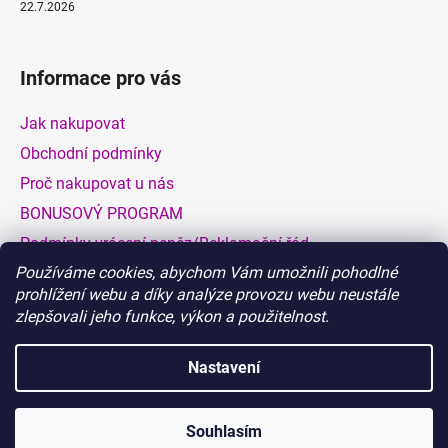
22.7.2026
Informace pro vás
Jak nakupovat
Obchodní podmínky
Proč nakupovat u nás
BONUSOVÝ PROGRAM
Podmínky vrácení peněz/Reklamační řád
Používáme cookies, abychom Vám umožnili pohodlné
Dodací a platební podmínky
prohlížení webu a díky analýze provozu webu neustále
Hodnocení obchodu
zlepšovali jeho funkce, výkon a použitelnost.
VELKOOBCHOD
Nastavení
Vytvořil Shoptet
Souhlasím
Copyright 2026
BIONATURALIA.CZ
. Všechna práva