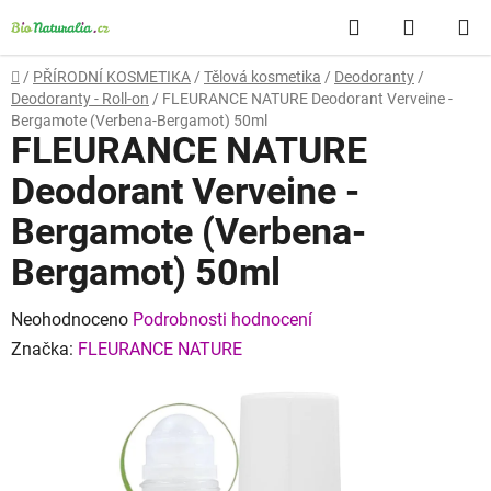
Přejít
Hledat
NÁKUP
na
obsah
KOŠÍK
Domů
/
PŘÍRODNÍ KOSMETIKA
/
Tělová kosmetika
/
Deodoranty
/
Deodoranty - Roll-on
/
FLEURANCE NATURE Deodorant Verveine -
Bergamote (Verbena-Bergamot) 50ml
FLEURANCE NATURE
Deodorant Verveine -
Bergamote (Verbena-
Bergamot) 50ml
Průměrné
Neohodnoceno
Podrobnosti hodnocení
hodnocení
Značka:
FLEURANCE NATURE
produktu
je
0,0
z