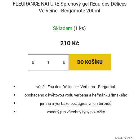
FLEURANCE NATURE Sprchový gel l'Eau des Délices
Verveine - Bergamote 200ml
Skladem
(1 ks)
210 Kč
DO KOŠÍKU
vůně l’Eau des Délices – Verbena - Bergamot
obohaceno o květovou vodu verbena a heřmánku římského
jemná mycí báze bez agresivních tenzidů
vhodný pro všechny typy pokožky
Kód:
3178