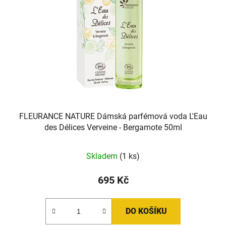
FLEURANCE NATURE Dámská parfémová voda L'Eau
des Délices Verveine - Bergamote 50ml
Průměrné
Skladem
(1 ks)
hodnocení
produktu
695 Kč
je
5,0
DO KOŠÍKU
z