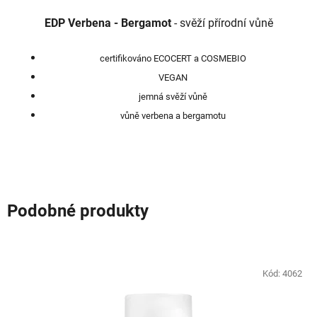
5
EDP Verbena - Bergamot
- svěží přírodní vůně
hvězdiček.
certifikováno ECOCERT a COSMEBIO
VEGAN
jemná svěží vůně
vůně verbena a bergamotu
Podobné produkty
Kód:
4062