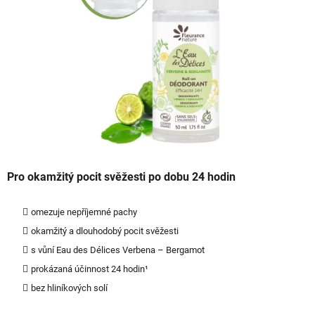
5
hvězdiček.
Pro okamžitý pocit svěžesti po dobu 24 hodin
omezuje nepříjemné pachy
okamžitý a dlouhodobý pocit svěžesti
s vůní Eau des Délices Verbena – Bergamot
prokázaná účinnost 24 hodin¹
bez hliníkových solí