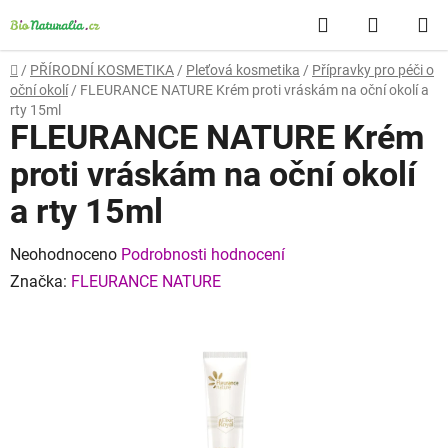
Přejít
Hledat
NÁKUP
na
obsah
KOŠÍK
Domů
/
PŘÍRODNÍ KOSMETIKA
/
Pleťová kosmetika
/
Přípravky pro péči o
oční okolí
/
FLEURANCE NATURE Krém proti vráskám na oční okolí a
rty 15ml
FLEURANCE NATURE Krém
proti vráskám na oční okolí
a rty 15ml
Průměrné
Neohodnoceno
Podrobnosti hodnocení
hodnocení
Značka:
FLEURANCE NATURE
produktu
je
0,0
z
5
hvězdiček.