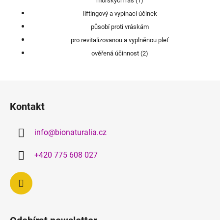
mořských řas (1)
liftingový a vypínací účinek
působí proti vráskám
pro revitalizovanou a vyplněnou pleť
ověřená účinnost (2)
Z
á
Kontakt
p
a
info
@
bionaturalia.cz
t
í
+420 775 608 027