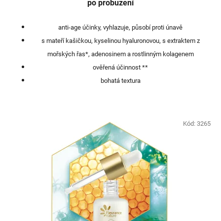
po probuzení
anti-age účinky, vyhlazuje, působí proti únavě
s mateří kašičkou, kyselinou hyaluronovou, s extraktem z
mořských řas*, adenosinem a rostlinným kolagenem
ověřená účinnost **
bohatá textura
Kód:
3265