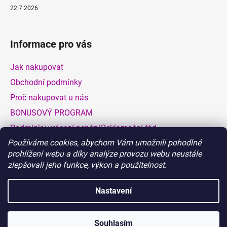
22.7.2026
Informace pro vás
Jak nakupovat
Obchodní podmínky
Proč nakupovat u nás
BONUSOVÝ PROGRAM
Podmínky vrácení peněz/Reklamační řád
Používáme cookies, abychom Vám umožnili pohodlné
Dodací a platební podmínky
prohlížení webu a díky analýze provozu webu neustále
Hodnocení obchodu
zlepšovali jeho funkce, výkon a použitelnost.
VELKOOBCHOD
Nastavení
Vytvořil Shoptet
Souhlasím
Copyright 2026
BIONATURALIA.CZ
. Všechna práva