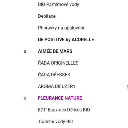
p
BIO Parfémové vody
a
Depilace
n
e
Přípravky na opalování
l
BE POSITIVE by ACORELLE
AIMÉE DE MARS
ŘADA ORIGINELLES
ŘADA DÉESSES
AROMA DIFUZÉRY
FLEURANCE NATURE
EDP Eaux des Délices BIO
Toaletní vody BIO