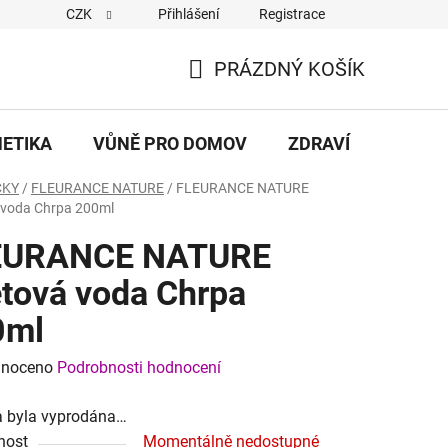
CZK
Přihlášení
Registrace
eněz/Reklamační řád
Dodací a platební podmínky
Hodnocen
PRÁZDNÝ KOŠÍK
NÁKUPNÍ
KOŠÍK
METIKA
VŮNĚ PRO DOMOV
ZDRAVÍ
DÁRKY
ČKY
/
FLEURANCE NATURE
/
FLEURANCE NATURE
 voda Chrpa 200ml
EURANCE NATURE
tová voda Chrpa
0ml
né
noceno
Podrobnosti hodnocení
ení
a byla vyprodána…
tu
nost
Momentálně nedostupné