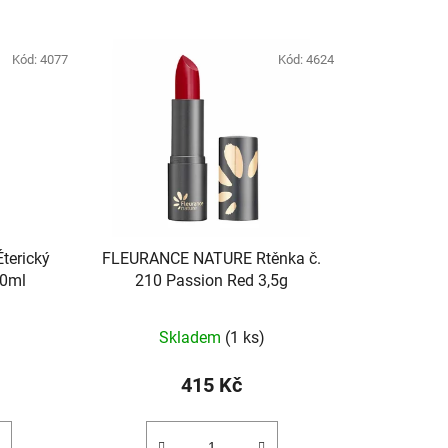
Kód:
4077
Kód:
4624
terický
FLEURANCE NATURE Rtěnka č.
10ml
210 Passion Red 3,5g
Skladem
(1 ks)
415 Kč