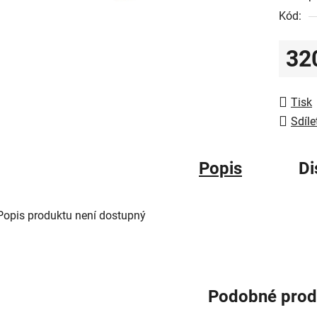
Kód:
0,0
z
32
5
hvězdič
Měrná
Tisk
Sdíle
Popis
Di
Popis produktu není dostupný
Podobné prod