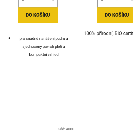
DO KOŠÍKU
DO KOŠÍKU
100% přírodní, BIO cert
pro snadné nanášení pudru a
sjednocený povrch pleti a
kompaktní vzhled
Kód:
4080