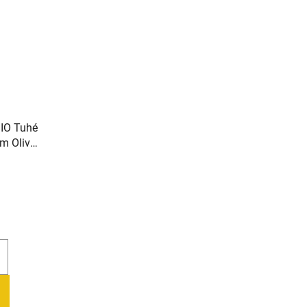
IO Tuhé
em Oliva