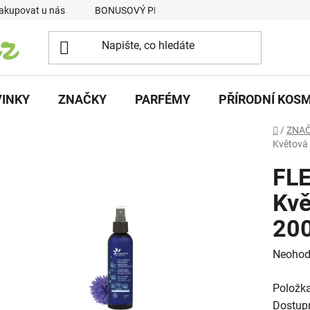
akupovat u nás
BONUSOVÝ PROGRAM
Podmínky vrácení p
INKY
ZNAČKY
PARFÉMY
PŘÍRODNÍ KOS
Domů
/
ZNA
Květová
FL
Kvě
20
Průměr
Neohod
hodnoc
Položk
produk
Dostup
je