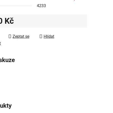
4233
0 Kč
ek.
 cena:
Zeptat se
Hlídat
t
skuze
ukty