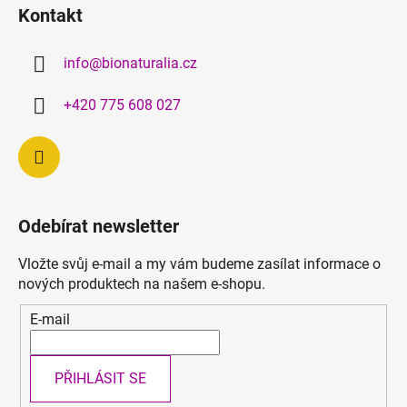
á
Kontakt
p
a
info
@
bionaturalia.cz
t
í
+420 775 608 027
Odebírat newsletter
Vložte svůj e-mail a my vám budeme zasílat informace o
nových produktech na našem e-shopu.
E-mail
PŘIHLÁSIT SE