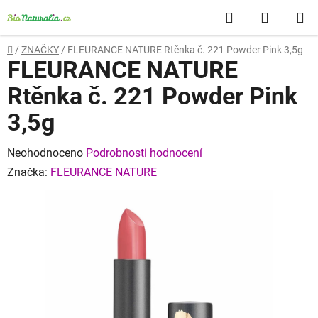
Přejít
Hledat
NÁKUP
na
obsah
KOŠÍK
Domů
/
ZNAČKY
/
FLEURANCE NATURE Rtěnka č. 221 Powder Pink 3,5g
FLEURANCE NATURE
Rtěnka č. 221 Powder Pink
3,5g
Průměrné
Neohodnoceno
Podrobnosti hodnocení
hodnocení
Značka:
FLEURANCE NATURE
produktu
je
0,0
z
5
hvězdiček.