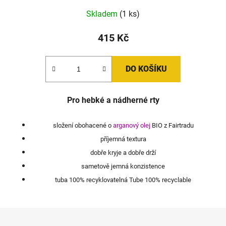
Skladem
(1 ks)
415 Kč
DO KOŠÍKU
Pro hebké a nádherné rty
složení obohacené o
arganový olej
BIO z Fairtradu
příjemná textura
dobře kryje a dobře drží
sametově jemná konzistence
tuba 100% recyklovatelná Tube 100% recyclable
Z