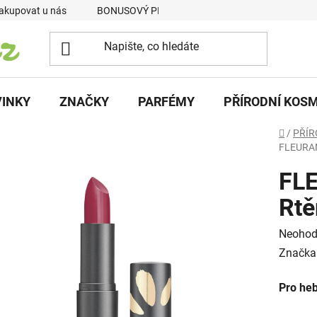
akupovat u nás
BONUSOVÝ PROGRAM
Podmínky vrácení p
INKY
ZNAČKY
PARFÉMY
PŘÍRODNÍ KOS
Domů
/
PŘÍR
FLEURAN
FL
Rtě
Průměr
Neohod
hodnoc
Značka
produk
Pro heb
je
0,0