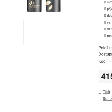
slo
z
pří
5
dob
hvězdič
sam
VE
tub
Položk
Dostup
Kód:
41
Měrná
Tisk
Sdíle