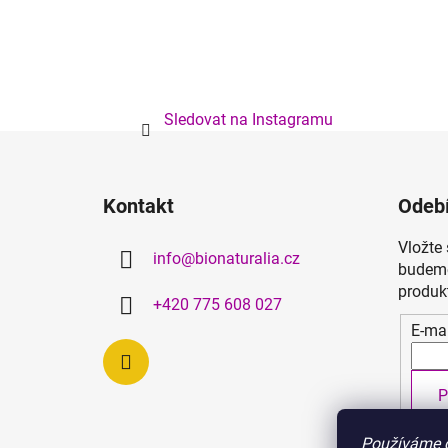
Sledovat na Instagramu
Z
á
Kontakt
Odebí
p
a
Vložte
info
@
bionaturalia.cz
t
budeme
í
produk
+420 775 608 027
E-mai
P
Používáme c