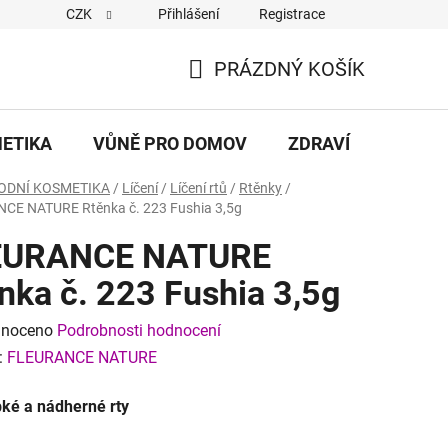
CZK
Přihlášení
Registrace
eněz/Reklamační řád
Dodací a platební podmínky
Hodnocen
PRÁZDNÝ KOŠÍK
NÁKUPNÍ
KOŠÍK
METIKA
VŮNĚ PRO DOMOV
ZDRAVÍ
DÁRKY
ODNÍ KOSMETIKA
/
Líčení
/
Líčení rtů
/
Rtěnky
/
CE NATURE Rtěnka č. 223 Fushia 3,5g
EURANCE NATURE
nka č. 223 Fushia 3,5g
né
noceno
Podrobnosti hodnocení
ení
:
FLEURANCE NATURE
tu
ké a nádherné rty