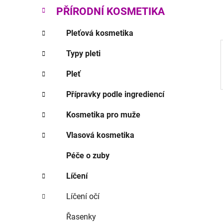
p
PŘÍRODNÍ KOSMETIKA
a
n
Pleťová kosmetika
e
Typy pleti
l
Pleť
Přípravky podle ingrediencí
Kosmetika pro muže
Vlasová kosmetika
Péče o zuby
Líčení
Líčení očí
Řasenky