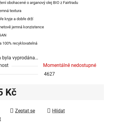
žení obohacené o arganový olej BIO z Fairtradu
jemná textura
ře kryje a dobře drží
ek.
etově jemná konzistence
GAN
a 100% recyklovatelná
a byla vyprodána…
nost
Momentálně nedostupné
4627
5 Kč
 cena:
Zeptat se
Hlídat
t