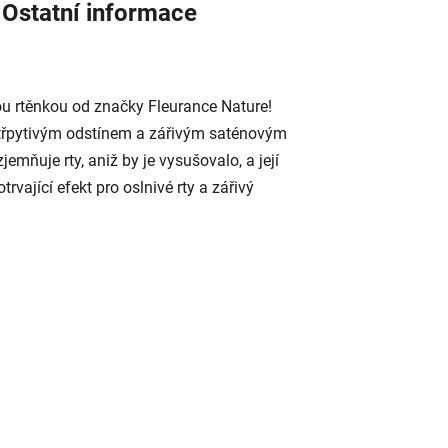
Ostatní informace
u rtěnkou od značky Fleurance Nature!
 třpytivým odstínem a zářivým saténovým
 zjemňuje rty, aniž by je vysušovalo, a její
rvající efekt pro oslnivé rty a zářivý