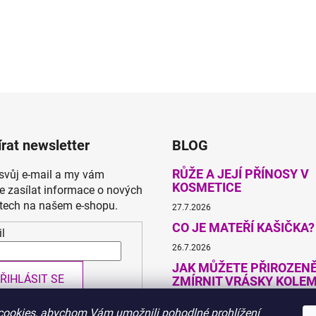
rat newsletter
BLOG
RŮŽE A JEJÍ PŘÍNOSY V
 svůj e-mail a my vám
KOSMETICE
 zasílat informace o nových
tech na našem e-shopu.
27.7.2026
CO JE MATEŘÍ KAŠIČKA?
l
26.7.2026
JAK MŮŽETE PŘIROZEN
ŘIHLÁSIT SE
ZMÍRNIT VRÁSKY KOLEM
22.7.2026
ookies, abychom Vám umožnili pohodlné prohlížení