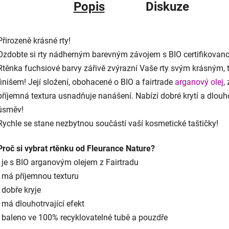
Popis
Diskuze
Přirozeně krásné rty!
Ozdobte si rty nádherným barevným závojem s BIO certifikovano
Rtěnka fuchsiové barvy zářivě zvýrazní Vaše rty svým krásným,
finišem! Její složení, obohacené o BIO a fairtrade
arganový olej
,
příjemná textura usnadňuje nanášení. Nabízí dobré krytí a dlouhot
úsměv!
Rychle se stane nezbytnou součástí vaší kosmetické taštičky!
Proč si vybrat rtěnku od Fleurance Nature?
- je s BIO arganovým olejem z Fairtradu
- má příjemnou texturu
- dobře kryje
- má dlouhotrvající efekt
- baleno ve 100% recyklovatelné tubě a pouzdře