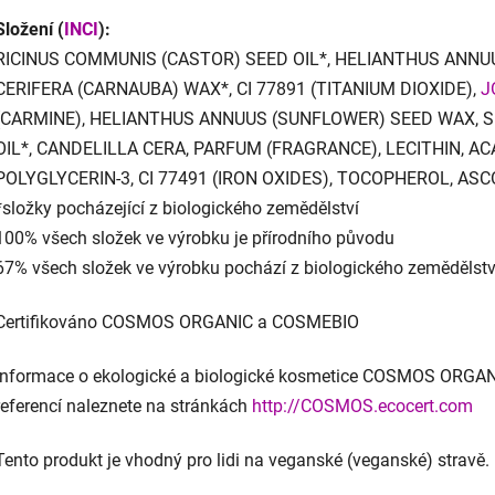
Složení (
INCI
):
RICINUS COMMUNIS (CASTOR) SEED OIL*, HELIANTHUS ANNUU
CERIFERA (CARNAUBA) WAX*, CI 77891 (TITANIUM DIOXIDE),
J
(CARMINE), HELIANTHUS ANNUUS (SUNFLOWER) SEED WAX, SI
OIL*, CANDELILLA CERA, PARFUM (FRAGRANCE), LECITHIN, 
POLYGLYCERIN-3, CI 77491 (IRON OXIDES), TOCOPHEROL, ASC
*složky pocházející z biologického zemědělství
100% všech složek ve výrobku je přírodního původu
67% všech složek ve výrobku pochází z biologického zemědělstv
Certifikováno COSMOS ORGANIC a COSMEBIO
Informace o ekologické a biologické kosmetice COSMOS ORGANI
referencí naleznete na stránkách
http://COSMOS.ecocert.com
Tento produkt je vhodný pro lidi na veganské (veganské) stravě.