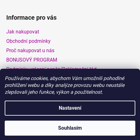
Informace pro vás
Jak nakupovat
Obchodní podmínky
Proč nakupovat u nás
BONUSOVÝ PROGRAM
Podmínky vrácení peněz/Reklamační řád
Používáme cookies, abychom Vám umožnili pohodlné
Dodací a platební podmínky
prohlížení webu a díky analýze provozu webu neustále
Hodnocení obchodu
zlepšovali jeho funkce, výkon a použitelnost.
VELKOOBCHOD
Nastavení
Vytvořil Shoptet
Souhlasím
Copyright 2026
BIONATURALIA.CZ
. Všechna práva
vyhrazena.