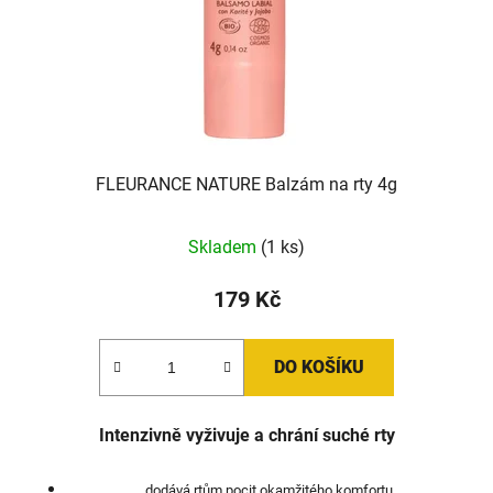
FLEURANCE NATURE Balzám na rty 4g
Skladem
(1 ks)
179 Kč
DO KOŠÍKU
Intenzivně vyživuje a chrání suché rty
dodává rtům pocit okamžitého komfortu