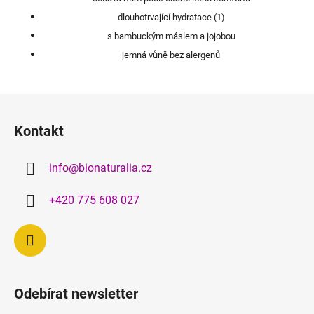
dlouhotrvající hydratace (1)
s bambuckým máslem a jojobou
jemná vůně bez alergenů
Z
á
Kontakt
p
a
info
@
bionaturalia.cz
t
í
+420 775 608 027
Odebírat newsletter