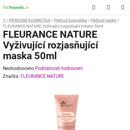
Přejít
Hledat
NÁKUP
na
obsah
KOŠÍK
Domů
/
PŘÍRODNÍ KOSMETIKA
/
Pleťová kosmetika
/
Pleťové masky
/
FLEURANCE NATURE Vyživující rozjasňující maska 50ml
FLEURANCE NATURE
Vyživující rozjasňující
maska 50ml
Průměrné
Neohodnoceno
Podrobnosti hodnocení
hodnocení
Značka:
FLEURANCE NATURE
produktu
je
0,0
z
5
hvězdiček.