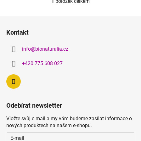
1
položek celkem
O
v
l
Z
á
á
d
Kontakt
p
a
a
c
info
@
bionaturalia.cz
t
í
p
í
+420 775 608 027
r
v
k
y
v
ý
Odebírat newsletter
p
i
Vložte svůj e-mail a my vám budeme zasílat informace o
s
nových produktech na našem e-shopu.
u
E-mail