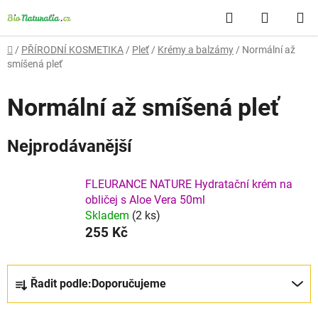
Přejít
Hledat
NÁKUP
na
obsah
KOŠÍK
Domů
/
PŘÍRODNÍ KOSMETIKA
/
Pleť
/
Krémy a balzámy
/
Normální až
smíšená pleť
Normální až smíšená pleť
Nejprodávanější
FLEURANCE NATURE Hydratační krém na
obličej s Aloe Vera 50ml
Skladem
(2 ks)
255 Kč
Ř
Řadit podle:
Doporučujeme
a
z