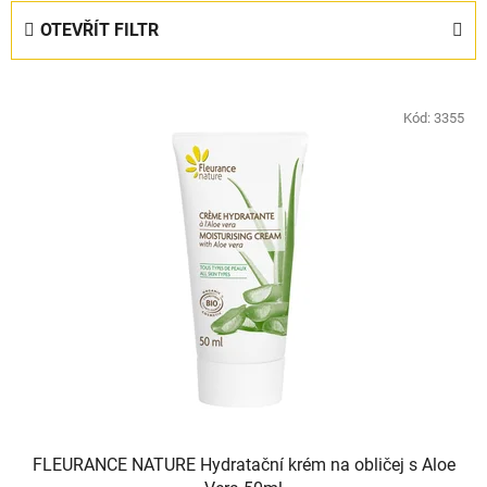
e
OTEVŘÍT FILTR
n
í
V
p
ý
Kód:
3355
r
p
o
i
d
s
u
p
k
r
t
o
ů
d
u
k
t
ů
FLEURANCE NATURE Hydratační krém na obličej s Aloe