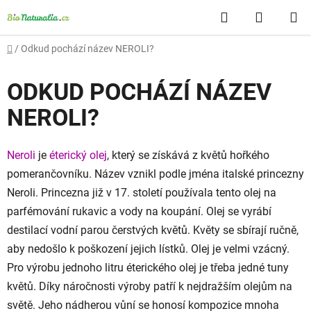
Přejít
Hledat
NÁKUP
na
obsah
KOŠÍK
Domů
/
Odkud pochází název NEROLI?
ODKUD POCHÁZÍ NÁZEV
NEROLI?
Neroli
je
éterický olej
, který se získává z květů hořkého
pomerančovníku. Název vznikl podle jména italské princezny
Neroli. Princezna již v 17. století používala tento olej na
parfémování rukavic a vody na koupání. Olej se vyrábí
destilací vodní parou čerstvých květů. Květy se sbírají ručně,
aby nedošlo k poškození jejich lístků. Olej je velmi vzácný.
Pro výrobu jednoho litru éterického olej je třeba jedné tuny
květů. Díky náročnosti výroby patří k nejdražším olejům na
světě. Jeho nádherou vůní se honosí kompozice mnoha