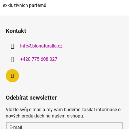
exkluzivních parfémů.
Z
á
Kontakt
p
a
info
@
bionaturalia.cz
t
í
+420 775 608 027
Odebírat newsletter
Vložte svůj e-mail a my vám budeme zasílat informace o
nových produktech na našem e-shopu.
E-mail