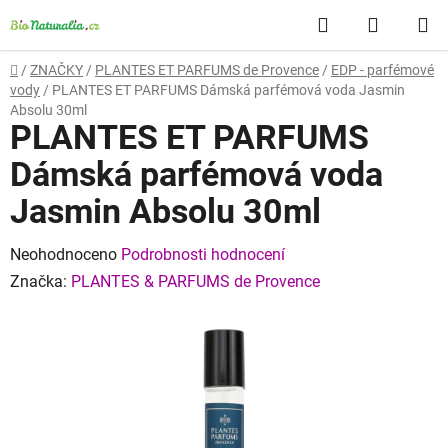
Přejít
Hledat
NÁKUP
na
obsah
KOŠÍK
Domů
/
ZNAČKY
/
PLANTES ET PARFUMS de Provence
/
EDP - parfémové
vody
/
PLANTES ET PARFUMS Dámská parfémová voda Jasmin
Absolu 30ml
PLANTES ET PARFUMS
Dámská parfémová voda
Jasmin Absolu 30ml
Průměrné
Neohodnoceno
Podrobnosti hodnocení
hodnocení
Značka:
PLANTES & PARFUMS de Provence
produktu
je
0,0
z
5
hvězdiček.