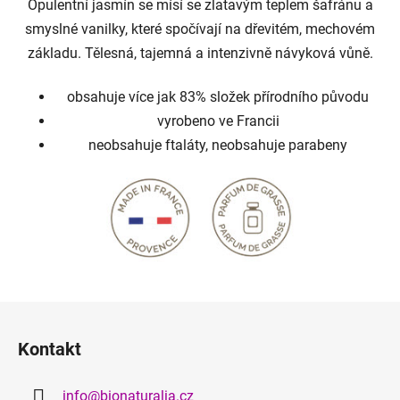
Opulentní jasmín se mísí se zlatavým teplem šafránu a
smyslné vanilky, které spočívají na dřevitém, mechovém
základu. Tělesná, tajemná a intenzivně návyková vůně.
obsahuje více jak 83% složek přírodního původu
vyrobeno ve Francii
neobsahuje ftaláty, neobsahuje parabeny
Z
á
Kontakt
p
a
info
@
bionaturalia.cz