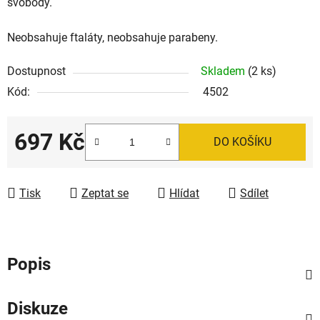
svobody.
Neobsahuje ftaláty, neobsahuje parabeny.
Dostupnost
Skladem
(2 ks)
Kód:
4502
697 Kč
DO KOŠÍKU
Měrná cena:
Tisk
Zeptat se
Hlídat
Sdílet
Popis
Diskuze