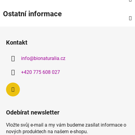
Ostatní informace
Z
á
Kontakt
p
a
info
@
bionaturalia.cz
t
í
+420 775 608 027
Odebírat newsletter
Vložte svůj e-mail a my vám budeme zasílat informace o
nových produktech na našem e-shopu.