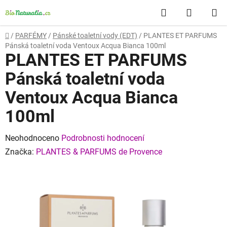
Přejít
Hledat
NÁKUP
na
obsah
KOŠÍK
Domů
/
PARFÉMY
/
Pánské toaletní vody (EDT)
/
PLANTES ET PARFUMS
Pánská toaletní voda Ventoux Acqua Bianca 100ml
PLANTES ET PARFUMS
Pánská toaletní voda
Ventoux Acqua Bianca
100ml
Průměrné
Neohodnoceno
Podrobnosti hodnocení
hodnocení
Značka:
PLANTES & PARFUMS de Provence
produktu
je
0,0
z
5