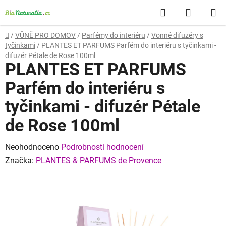
Přejít
Hledat
NÁKUP
na
obsah
KOŠÍK
Domů
/
VŮNĚ PRO DOMOV
/
Parfémy do interiéru
/
Vonné difuzéry s
tyčinkami
/
PLANTES ET PARFUMS Parfém do interiéru s tyčinkami -
difuzér Pétale de Rose 100ml
PLANTES ET PARFUMS
Parfém do interiéru s
tyčinkami - difuzér Pétale
de Rose 100ml
Průměrné
Neohodnoceno
Podrobnosti hodnocení
hodnocení
Značka:
PLANTES & PARFUMS de Provence
produktu
je
0,0
z