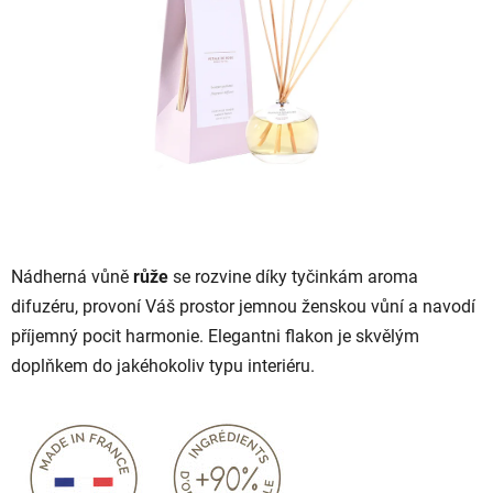
5
hvězdiček.
Nádherná vůně
růže
se rozvine díky tyčinkám aroma
difuzéru, provoní Váš prostor jemnou ženskou vůní a navodí
příjemný pocit harmonie. Elegantni flakon je skvělým
doplňkem do jakéhokoliv typu interiéru.