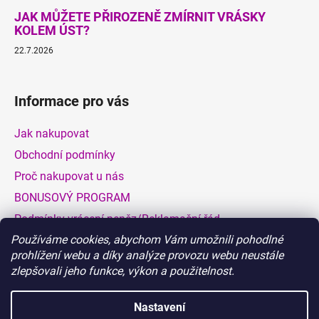
JAK MŮŽETE PŘIROZENĚ ZMÍRNIT VRÁSKY
KOLEM ÚST?
22.7.2026
Informace pro vás
Jak nakupovat
Obchodní podmínky
Proč nakupovat u nás
BONUSOVÝ PROGRAM
Podmínky vrácení peněz/Reklamační řád
Používáme cookies, abychom Vám umožnili pohodlné
Dodací a platební podmínky
prohlížení webu a díky analýze provozu webu neustále
Hodnocení obchodu
zlepšovali jeho funkce, výkon a použitelnost.
VELKOOBCHOD
Nastavení