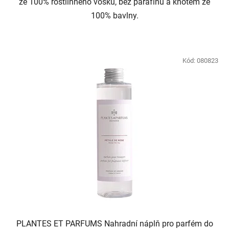
ze 100% rostlinného vosku, bez parafínu a knotem ze
100% bavlny.
Kód:
080823
PLANTES ET PARFUMS Nahradní náplň pro parfém do