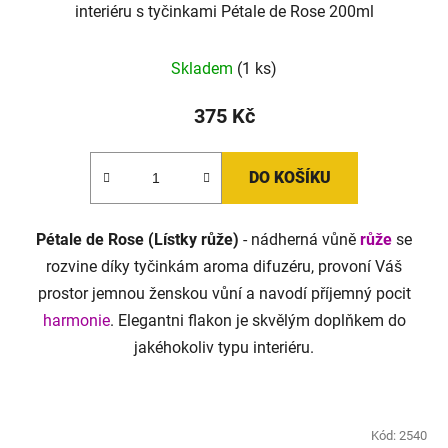
interiéru s tyčinkami Pétale de Rose 200ml
Skladem
(1 ks)
375 Kč
DO KOŠÍKU
Pétale de Rose (Lístky růže)
- nádherná vůně
růže
se
rozvine díky tyčinkám aroma difuzéru, provoní Váš
prostor jemnou ženskou vůní a navodí příjemný pocit
harmonie
. Elegantni flakon je skvělým doplňkem do
jakéhokoliv typu interiéru.
Kód:
2540