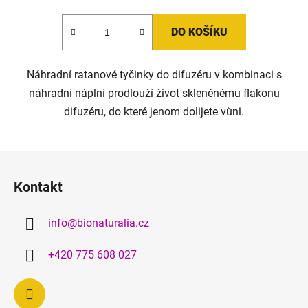
DO KOŠÍKU
Náhradní ratanové tyčinky do difuzéru v kombinaci s
náhradní náplní prodlouží život skleněnému flakonu
difuzéru, do které jenom dolijete vůni.
Z
á
Kontakt
p
a
info
@
bionaturalia.cz
t
í
+420 775 608 027