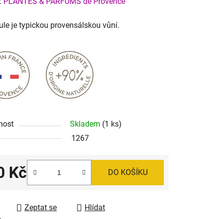
ení
:
PLANTES & PARFUMS de Provence
tu
le je typickou provensálskou vůní.
ek.
nost
Skladem
(1 ks)
1267
0 Kč
DO KOŠÍKU
 cena:
Zeptat se
Hlídat