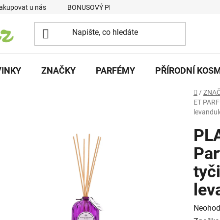
akupovat u nás
BONUSOVÝ PROGRAM
Podmínky vrácení p
INKY
ZNAČKY
PARFÉMY
PŘÍRODNÍ KOS
Domů
/
ZNA
ET PARFU
levandul
PL
Par
tyč
lev
Průměr
Neohod