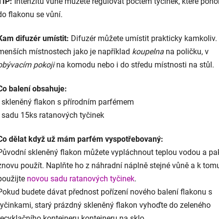
TIP:
Intenzitu vůně můžete regulovat počtem tyčinek, které ponoř
do flakonu se vůní.
Kam difuzér umístit:
Difuzér můžete umístit prakticky kamkoliv.
menších místnostech jako je například
koupelna
na poličku, v
obývacím pokoji
na komodu nebo i do středu místnosti na stůl.
Co balení obsahuje:
- skleněný flakon s přírodním parfémem
- sadu 15ks ratanových tyčinek
Co dělat když už mám parfém vyspotřebovaný:
Původní skleněný flakon můžete vypláchnout teplou vodou a pa
znovu použít. Naplňte ho z náhradní náplně stejné vůně a k tom
použijte
novou sadu ratanových tyčinek
.
Pokud budete dávat přednost pořízení nového balení flakonu s
tyčinkami, starý prázdný skleněný flakon vyhoďte do zeleného
recyklačního kontejneru kontejneru na sklo.