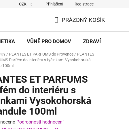
CZK
Přihlášení
Registrace
eněz/Reklamační řád
Dodací a platební podmínky
Hodnocen
PRÁZDNÝ KOŠÍK
NÁKUPNÍ
KOŠÍK
METIKA
VŮNĚ PRO DOMOV
ZDRAVÍ
DÁRKY
ČKY
/
PLANTES ET PARFUMS de Provence
/
PLANTES
MS Parfém do interiéru s tyčinkami Vysokohorská
e 100ml
ANTES ET PARFUMS
fém do interiéru s
inkami Vysokohorská
andule 100ml
né
noceno
Podrobnosti hodnocení