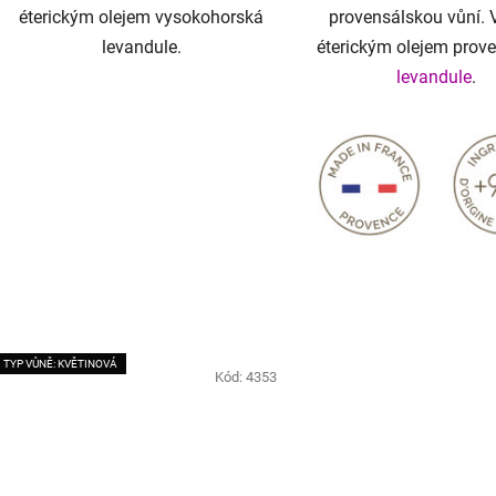
éterickým olejem vysokohorská
provensálskou vůní. 
levandule.
éterickým olejem prov
levandule
.
TYP VŮNĚ: KVĚTINOVÁ
Kód:
4353