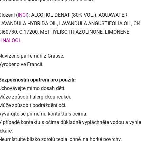
Složení (
INCI
): ALCOHOL DENAT (80% VOL.), AQUAWATER,
LAVANDULA HYBRIDA OIL, LAVANDULA ANGUSTIFOLIA OIL, CI4
CI60730, CI17200, METHYLISOTHIAZOLINONE, LIMONENE,
LINALOOL
.
Navrženo parfemáři z Grasse.
Vyrobeno ve Francii.
Bezpečnostní opatření pro použití:
Uchovávejte mimo dosah dětí.
Může způsobit alergickou reakci.
Může způsobit podráždění očí.
Vyvarujte se přímému kontaktu s očima.
V případě kontaktu s očima důkladně vypláchněte vodou a vyhle
lékaře.
Neumísťujte blízko zdrojů tepla, ohně, na horké povrchy.