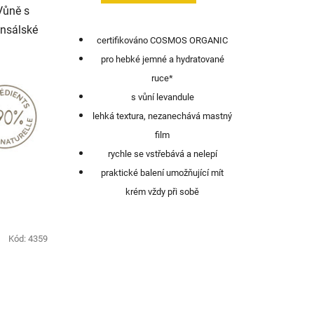
Vůně s
ensálské
certifikováno COSMOS ORGANIC
pro hebké jemné a hydratované
ruce*
s vůní levandule
lehká textura, nezanechává mastný
film
rychle se vstřebává a nelepí
praktické balení umožňující mít
krém vždy při sobě
Kód:
4359