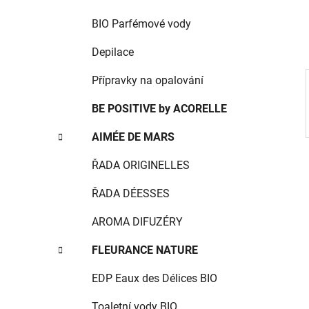
í
p
BIO Parfémové vody
a
Depilace
n
e
Přípravky na opalování
l
BE POSITIVE by ACORELLE
AIMÉE DE MARS
ŘADA ORIGINELLES
ŘADA DÉESSES
AROMA DIFUZÉRY
FLEURANCE NATURE
EDP Eaux des Délices BIO
Toaletní vody BIO