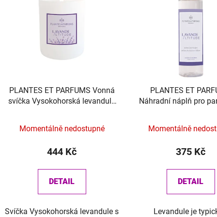
PLANTES ET PARFUMS Vonná
PLANTES ET PAR
svíčka Vysokohorská levandule
Náhradní náplň pro pa
180g
interiéru s tyčink
Vysokohorská levandu
Momentálně nedostupné
Momentálně nedos
444 Kč
375 Kč
DETAIL
DETAIL
Svíčka Vysokohorská levandule s
Levandule je typi