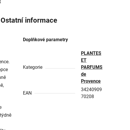
t
Ostatní informace
Doplňkové parametry
PLANTES
u
ET
ence.
Kategorie
PARFUMS
opce
de
mně
Provence
ě,
34240909
EAN
70208
e
 týdně