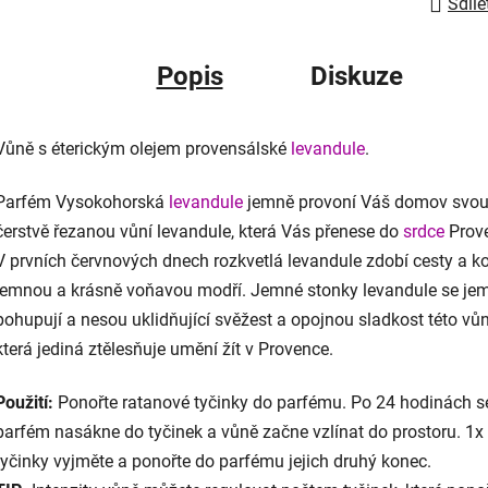
Sdíle
Popis
Diskuze
Vůně s éterickým olejem provensálské
levandule
.
Parfém Vysokohorská
levandule
jemně provoní Váš domov svo
čerstvě řezanou vůní levandule, která Vás přenese do
srdce
Prov
V prvních červnových dnech rozkvetlá levandule zdobí cesty a k
jemnou a krásně voňavou modří. Jemné stonky levandule se je
pohupují a nesou uklidňující svěžest a opojnou sladkost této vůn
která jediná ztělesňuje umění žít v Provence.
Použití:
Ponořte ratanové tyčinky do parfému. Po 24 hodinách s
parfém nasákne do tyčinek a vůně začne vzlínat do prostoru. 1x
tyčinky vyjměte a ponořte do parfému jejich druhý konec.