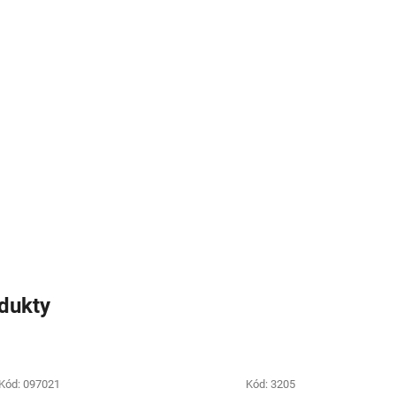
odukty
Kód:
097021
Kód:
3205