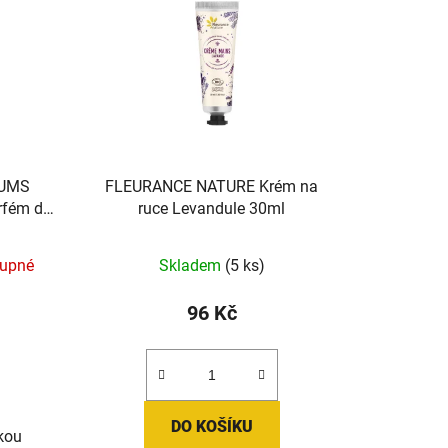
FUMS
FLEURANCE NATURE Krém na
rfém do
ruce Levandule 30ml
ami
le 200ml
tupné
Skladem
(5 ks)
96 Kč
DO KOŠÍKU
ckou