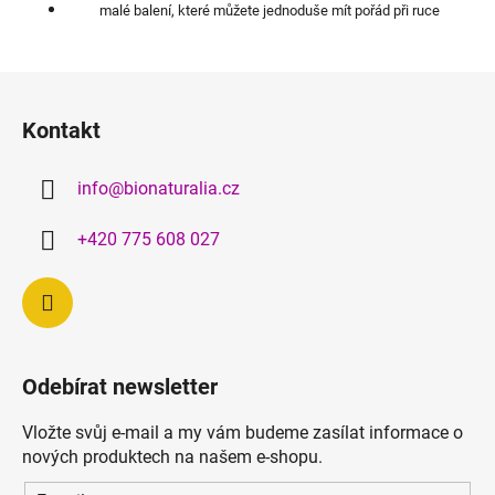
malé balení, které můžete jednoduše mít pořád při ruce
Z
á
Kontakt
p
a
info
@
bionaturalia.cz
t
í
+420 775 608 027
Odebírat newsletter
Vložte svůj e-mail a my vám budeme zasílat informace o
nových produktech na našem e-shopu.