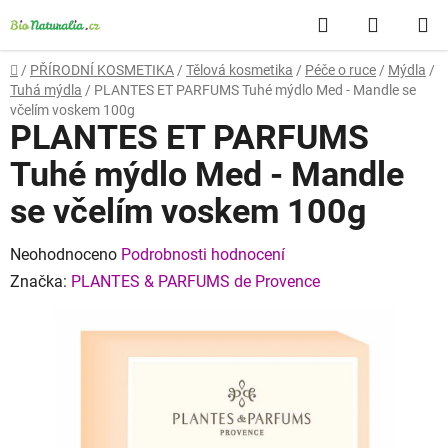
Přejít
Hledat
NÁKUP
na
obsah
KOŠÍK
Domů
/
PŘÍRODNÍ KOSMETIKA
/
Tělová kosmetika
/
Péče o ruce
/
Mýdla
/
Tuhá mýdla
/
PLANTES ET PARFUMS Tuhé mýdlo Med - Mandle se
včelím voskem 100g
PLANTES ET PARFUMS
Tuhé mýdlo Med - Mandle
se včelím voskem 100g
Průměrné
Neohodnoceno
Podrobnosti hodnocení
hodnocení
Značka:
PLANTES & PARFUMS de Provence
produktu
je
0,0
z
5
hvězdiček.