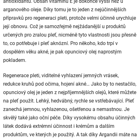
antioxidantů. Obsah vitamínu E je dokonce vyšší než u
arganového oleje. Díky tomu je to jeden z nejúčinnějších
přípravků pro regeneraci pleti, protože velmi účinně urychluje
její obnovu. Což je samozřejmě nejžádanější u produktů
určených pro zralou pleť, nicméně tyto vlastnosti jsou přesně
to, co potřebuje i pleť aknózní. Pro někoho, kdo trpí v
dospělém věku akné, je pak opunciový olej naprostým
pokladem.
Regenerace pleti, viditelné vyhlazení jemných vrásek,
redukce kruhů pod očima, hojení akné… Jako by to nestačilo,
opunciový olej je jeden z nejpříjemnějších olejů, které můžete
na pleť použít. Lehký, hedvábný, rychle se vstřebávající. Pleť
zanechá jemnou, vyhlazenou, ošetřenou a nemastnou. Je
skvělý také jako oční péče. Díky vysokému obsahu účinných
látek dodává extrémní účinnost i krémům a dalším
produktům, ve kterých je použitý. A tak díky Argandii máte na