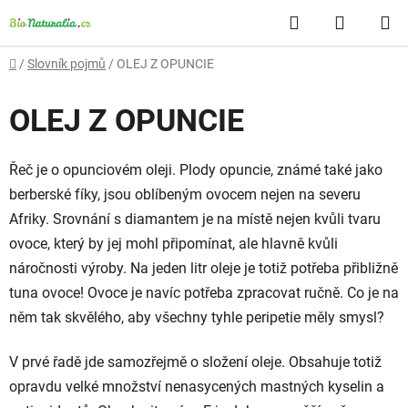
Přejít
Hledat
NÁKUP
na
obsah
KOŠÍK
Domů
/
Slovník pojmů
/
OLEJ Z OPUNCIE
OLEJ Z OPUNCIE
Řeč je o opunciovém oleji. Plody opuncie, známé také jako
berberské fíky, jsou oblíbeným ovocem nejen na severu
Afriky. Srovnání s diamantem je na místě nejen kvůli tvaru
ovoce, který by jej mohl připomínat, ale hlavně kvůli
náročnosti výroby. Na jeden litr oleje je totiž potřeba přibližně
tuna ovoce! Ovoce je navíc potřeba zpracovat ručně. Co je na
něm tak skvělého, aby všechny tyhle peripetie měly smysl?
V prvé řadě jde samozřejmě o složení oleje. Obsahuje totiž
opravdu velké množství nenasycených mastných kyselin a