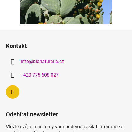
Z
á
Kontakt
p
a
info
@
bionaturalia.cz
t
í
+420 775 608 027
Odebírat newsletter
Vložte svůj e-mail a my vám budeme zasílat informace o