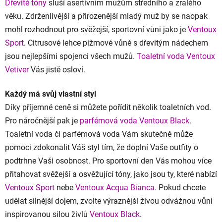
Dřevité tóny
sluší asertivním mužům středního a zralého
věku. Zdrženlivější a přirozenější mladý muž by se naopak
mohl rozhodnout pro svěžejší, sportovní vůni jako je
Ventoux
Sport
. Citrusové lehce pižmové vůně s dřevitým nádechem
jsou nejlepšími spojenci všech mužů.
Toaletní voda Ventoux
Vetiver
Vás jistě osloví.
Každý má svůj vlastní styl
Díky příjemné ceně si můžete pořídit několik toaletních vod.
Pro náročnější pak je
parfémová voda Ventoux Black
.
Toaletní voda či parfémová voda Vám skutečně může
pomoci zdokonalit Váš styl tím, že doplní Vaše outfity o
podtrhne Vaši osobnost. Pro sportovní den Vás mohou více
přitahovat svěžejší a osvěžující tóny, jako jsou ty, které nabízí
Ventoux Sport
nebe
Ventoux Acqua Bianca
. Pokud chcete
udělat silnější dojem, zvolte výraznější živou odvážnou vůni
inspirovanou silou živlů
Ventoux Black
.