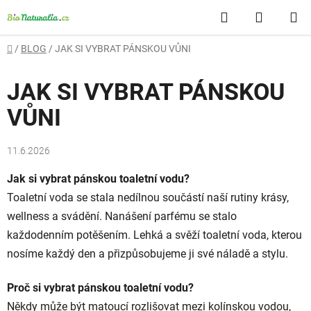
Přejít
Hledat
NÁKUP
na
obsah
KOŠÍK
Domů
/
BLOG
/
JAK SI VYBRAT PÁNSKOU VŮNI
JAK SI VYBRAT PÁNSKOU
VŮNI
11.6.2026
Jak si vybrat pánskou toaletní vodu?
Toaletní voda se stala nedílnou součástí naší rutiny krásy,
wellness a svádění. Nanášení parfému se stalo
každodenním potěšením. Lehká a svěží toaletní voda, kterou
nosíme každý den a přizpůsobujeme ji své náladě a stylu.
Proč si vybrat pánskou toaletní vodu?
Někdy může být matoucí rozlišovat mezi kolínskou vodou,