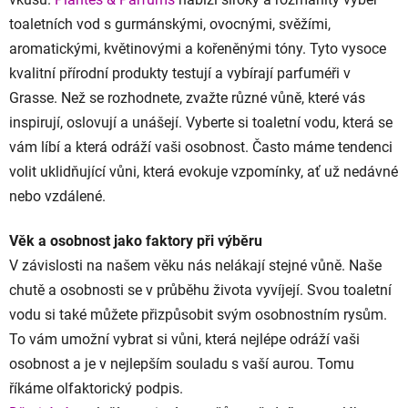
toaletních vod s gurmánskými, ovocnými, svěžími,
aromatickými, květinovými a kořeněnými tóny. Tyto vysoce
kvalitní přírodní produkty testují a vybírají parfuméři v
Grasse. Než se rozhodnete, zvažte různé vůně, které vás
inspirují, oslovují a unášejí. Vyberte si toaletní vodu, která se
vám líbí a která odráží vaši osobnost. Často máme tendenci
volit uklidňující vůni, která evokuje vzpomínky, ať už nedávné
nebo vzdálené.
Věk a osobnost jako faktory při výběru
V závislosti na našem věku nás nelákají stejné vůně. Naše
chutě a osobnosti se v průběhu života vyvíjejí. Svou toaletní
vodu si také můžete přizpůsobit svým osobnostním rysům.
To vám umožní vybrat si vůni, která nejlépe odráží vaši
osobnost a je v nejlepším souladu s vaší aurou. Tomu
říkáme olfaktorický podpis.