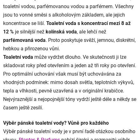
toaletní vodou, parfémovanou vodou a parfémem. Všechny
jsou to vonné směsi s alkoholovým základem, ale jejich
koncentrace se liší.
Toaletní voda s koncentrací mezi 8 až
12 %
je silnější než
kolínská voda
, ale lehčí než
parfémovaná voda
. Proto poskytuje svěží, jemnou, diskrétní,
hebkou a přirozenou vůni.
Toaletní voda
může vydržet dlouho. Ve skutečnosti ji lze
skladovat roky před otevřením a jeden až tři roky po otevření.
Pro optimální uchování však musí být uchovávána za
vhodných podmínek: mimo dosah světla, teplotních výkyvů,
tepla a vlhkosti, pevně uzavřená a v originální krabičce.
Nejvýraznější a nejopojnější tóny vydrží ještě déle a někdy se
časem ještě zesílí.
Výběr pánské toaletní vody? Vůně pro každého
Výběr pánské toaletní vody je v první řadě otázkou osobního
vkusu.
Plantes & Parfums
nabízí široký a rozmanitý výběr