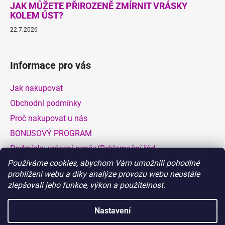
JAK MŮŽETE PŘIROZENĚ ZMÍRNIT VRÁSKY
KOLEM ÚST?
22.7.2026
Informace pro vás
Jak nakupovat
Obchodní podmínky
Proč nakupovat u nás
BONUSOVÝ PROGRAM
Podmínky vrácení peněz/Reklamační řád
Používáme cookies, abychom Vám umožnili pohodlné
Dodací a platební podmínky
prohlížení webu a díky analýze provozu webu neustále
Hodnocení obchodu
zlepšovali jeho funkce, výkon a použitelnost.
VELKOOBCHOD
Nastavení