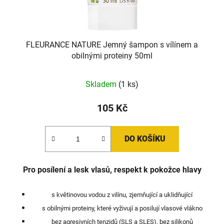
FLEURANCE NATURE Jemný šampon s vílínem a
obilnými proteiny 50ml
Skladem
(1 ks)
105 Kč
DO KOŠÍKU
Pro posílení a lesk vlasů, respekt k pokožce hlavy
s květinovou vodou z vilínu, zjemňující a uklidňující
s obilnými proteiny, které vyživují a posilují vlasové vlákno
bez agresivních tenzidů (SLS a SLES), bez silikonů