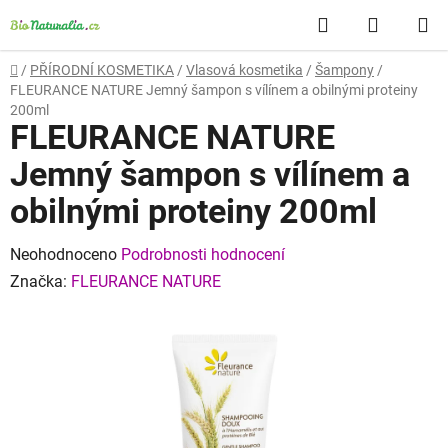
Přejít
Hledat
NÁKUP
na
obsah
KOŠÍK
Domů
/
PŘÍRODNÍ KOSMETIKA
/
Vlasová kosmetika
/
Šampony
/
FLEURANCE NATURE Jemný šampon s vílínem a obilnými proteiny
200ml
FLEURANCE NATURE
Jemný šampon s vílínem a
obilnými proteiny 200ml
Průměrné
Neohodnoceno
Podrobnosti hodnocení
hodnocení
Značka:
FLEURANCE NATURE
produktu
je
0,0
z
5
hvězdiček.