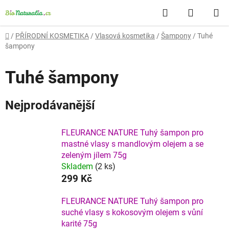
Přejít
Hledat
NÁKUP
na
obsah
KOŠÍK
Domů
/
PŘÍRODNÍ KOSMETIKA
/
Vlasová kosmetika
/
Šampony
/
Tuhé
šampony
Tuhé šampony
Nejprodávanější
FLEURANCE NATURE Tuhý šampon pro
mastné vlasy s mandlovým olejem a se
zeleným jílem 75g
Skladem
(2 ks)
299 Kč
FLEURANCE NATURE Tuhý šampon pro
suché vlasy s kokosovým olejem s vůní
karité 75g