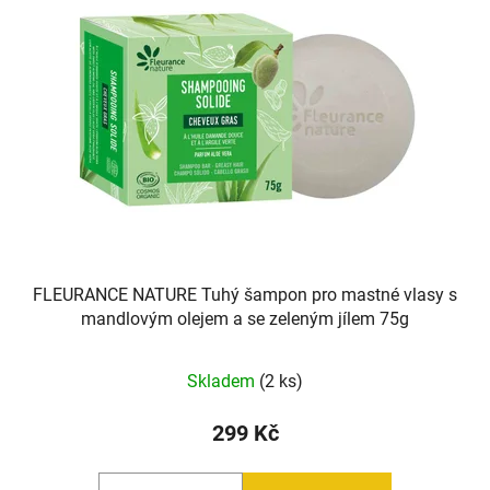
i
d
s
u
p
k
r
t
o
ů
d
u
k
t
ů
FLEURANCE NATURE Tuhý šampon pro mastné vlasy s
mandlovým olejem a se zeleným jílem 75g
Skladem
(2 ks)
299 Kč