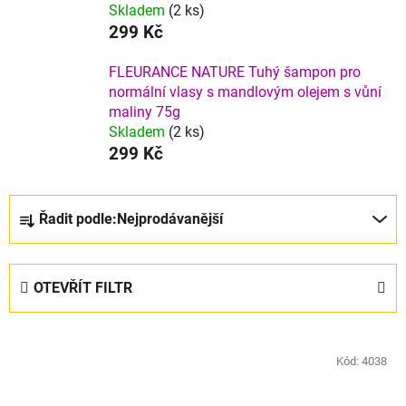
Skladem
(2 ks)
299 Kč
FLEURANCE NATURE Tuhý šampon pro
normální vlasy s mandlovým olejem s vůní
maliny 75g
Skladem
(2 ks)
299 Kč
Ř
Řadit podle:
Nejprodávanější
a
z
e
OTEVŘÍT FILTR
n
í
V
p
ý
Kód:
4038
r
p
o