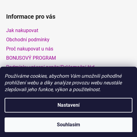
Informace pro vás
Jak nakupovat
Obchodní podmínky
Proč nakupovat u nás
BONUSOVÝ PROGRAM
Podmínky vrácení peněz/Reklamační řád
Používáme cookies, abychom Vám umožnili pohodlné
Dodací a platební podmínky
prohlížení webu a díky analýze provozu webu neustále
Hodnocení obchodu
zlepšovali jeho funkce, výkon a použitelnost.
VELKOOBCHOD
Nastavení
Vytvořil Shoptet
Souhlasím
Copyright 2026
BIONATURALIA.CZ
. Všechna práva
vyhrazena.