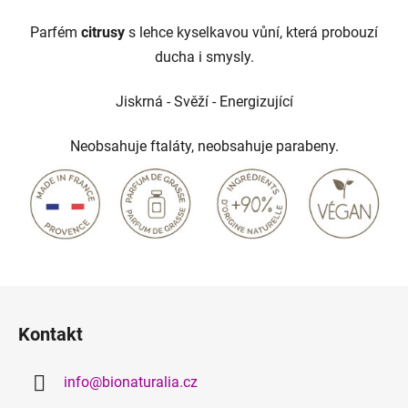
Parfém
citrusy
s lehce kyselkavou vůní, která probouzí
ducha i smysly.
Jiskrná - Svěží - Energizující
Neobsahuje ftaláty, neobsahuje parabeny.
Z
á
Kontakt
p
a
info
@
bionaturalia.cz
t