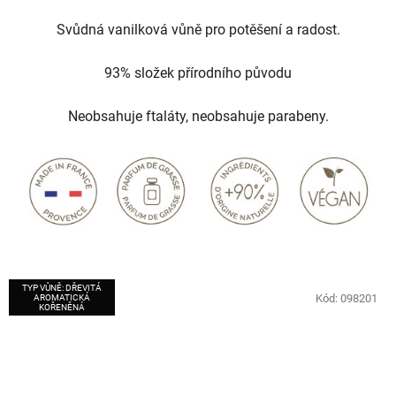
Svůdná vanilková vůně pro potěšení a radost.
93% složek přírodního původu
Neobsahuje ftaláty, neobsahuje parabeny.
TYP VŮNĚ: DŘEVITÁ
Kód:
098201
AROMATICKÁ
KOŘENĚNÁ