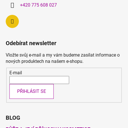
í
+420 775 608 027
Odebírat newsletter
Vložte svůj e-mail a my vám budeme zasílat informace o
nových produktech na našem e-shopu.
E-mail
PŘIHLÁSIT SE
BLOG