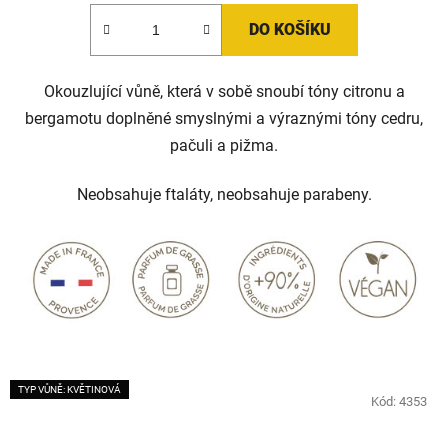
DO KOŠÍKU
Okouzlující vůně, která v sobě snoubí tóny citronu a
bergamotu doplněné smyslnými a výraznými tóny cedru,
pačuli a pižma.
Neobsahuje ftaláty, neobsahuje parabeny.
TYP VŮNĚ: KVĚTINOVÁ
Kód:
4353