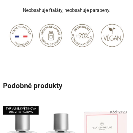
Neobsahuje ftaláty, neobsahuje parabeny.
Podobné produkty
TYP VŮNĚ: KVĚTINOVÁ
Kód:
2120
DŘEVITÁ RŮŽOVÁ