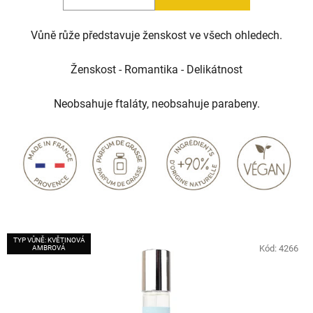
5
Vůně růže představuje ženskost ve všech ohledech.
hvězdiček.
Ženskost - Romantika - Delikátnost
Neobsahuje ftaláty, neobsahuje parabeny.
TYP VŮNĚ: KVĚTINOVÁ
Kód:
4266
AMBROVÁ