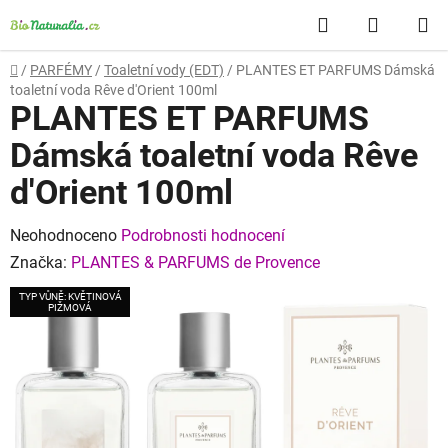
Přejít
Hledat
NÁKUP
na
obsah
KOŠÍK
Domů
/
PARFÉMY
/
Toaletní vody (EDT)
/
PLANTES ET PARFUMS Dámská
toaletní voda Rêve d'Orient 100ml
PLANTES ET PARFUMS
Dámská toaletní voda Rêve
d'Orient 100ml
Průměrné
Neohodnoceno
Podrobnosti hodnocení
hodnocení
Značka:
PLANTES & PARFUMS de Provence
produktu
TYP VŮNĚ: KVĚTINOVÁ
PIŽMOVÁ
je
0,0
z
5
hvězdiček.