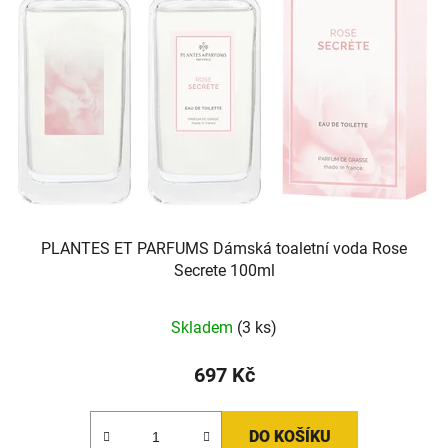
PLANTES ET PARFUMS Dámská toaletní voda Rose
Secrete 100ml
Průměrné
Skladem
(3 ks)
hodnocení
produktu
697 Kč
je
5,0
DO KOŠÍKU
z