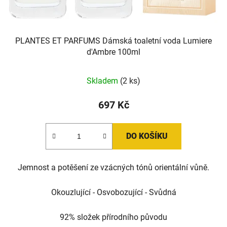
PLANTES ET PARFUMS Dámská toaletní voda Lumiere
d'Ambre 100ml
Průměrné
Skladem
(2 ks)
hodnocení
produktu
697 Kč
je
5,0
DO KOŠÍKU
z
5
Jemnost a potěšení ze vzácných tónů orientální vůně.
hvězdiček.
Okouzlující - Osvobozující - Svůdná
92% složek přírodního původu