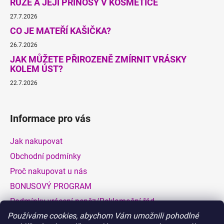
RŮŽE A JEJÍ PŘÍNOSY V KOSMETICE
27.7.2026
CO JE MATEŘÍ KAŠIČKA?
26.7.2026
JAK MŮŽETE PŘIROZENĚ ZMÍRNIT VRÁSKY
KOLEM ÚST?
22.7.2026
Informace pro vás
Jak nakupovat
Obchodní podmínky
Proč nakupovat u nás
BONUSOVÝ PROGRAM
Podmínky vrácení peněz/Reklamační řád
Používáme cookies, abychom Vám umožnili pohodlné
Dodací a platební podmínky