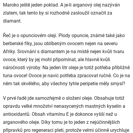
Maroko ještě jeden poklad. A je-li
arganový olej
nazýván
zlatem, tak tento by si rozhodně zasloužil označit za
diamant.
Řeč je o
opunciovém oleji. Plody opuncie, známé také jako
berberské fíky, jsou oblíbeným ovocem nejen na severu
Afriky. Srovnání s diamantem je na místě nejen kvůli tvaru
ovoce, který by jej mohl připomínat, ale hlavně kvůli
náročnosti výroby. Na jeden litr oleje je totiž potřeba přibližně
tuna ovoce! Ovoce je navíc potřeba zpracovat ručně. Co je na
něm tak skvělého, aby všechny tyhle peripetie měly smysl?
V prvé řadě jde samozřejmě o složení oleje. Obsahuje totiž
opravdu velké množství nenasycených mastných kyselin a
antioxidantů. Obsah vitamínu E je dokonce vyšší než u
arganového oleje. Díky tomu je to jeden z nejúčinnějších
přípravků pro regeneraci pleti, protože velmi účinně urychluje