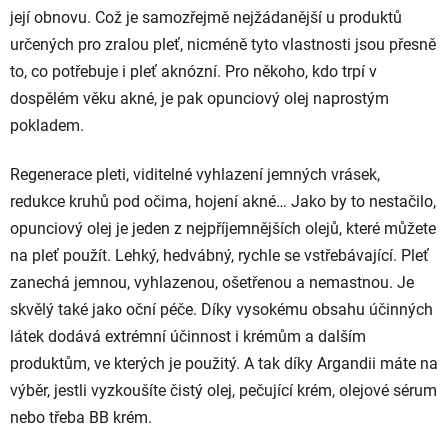
její obnovu. Což je samozřejmě nejžádanější u produktů
určených pro zralou pleť, nicméně tyto vlastnosti jsou přesně
to, co potřebuje i pleť aknózní. Pro někoho, kdo trpí v
dospělém věku akné, je pak opunciový olej naprostým
pokladem.
Regenerace pleti, viditelné vyhlazení jemných vrásek,
redukce kruhů pod očima, hojení akné… Jako by to nestačilo,
opunciový olej je jeden z nejpříjemnějších olejů, které můžete
na pleť použít. Lehký, hedvábný, rychle se vstřebávající. Pleť
zanechá jemnou, vyhlazenou, ošetřenou a nemastnou. Je
skvělý také jako oční péče. Díky vysokému obsahu účinných
látek dodává extrémní účinnost i krémům a dalším
produktům, ve kterých je použitý. A tak díky Argandii máte na
výběr, jestli vyzkoušíte čistý olej, pečující krém, olejové sérum
nebo třeba BB krém.