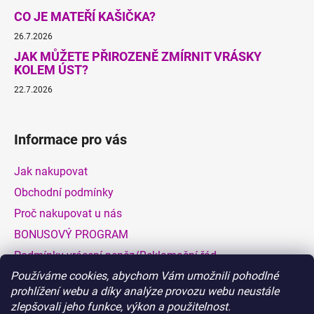
CO JE MATEŘÍ KAŠIČKA?
26.7.2026
JAK MŮŽETE PŘIROZENĚ ZMÍRNIT VRÁSKY
KOLEM ÚST?
22.7.2026
Informace pro vás
Jak nakupovat
Obchodní podmínky
Proč nakupovat u nás
BONUSOVÝ PROGRAM
Podmínky vrácení peněz/Reklamační řád
Používáme cookies, abychom Vám umožnili pohodlné
Dodací a platební podmínky
prohlížení webu a díky analýze provozu webu neustále
Hodnocení obchodu
zlepšovali jeho funkce, výkon a použitelnost.