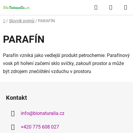
Přejít
Hledat
NÁKUP
na
obsah
KOŠÍK
Domů
/
Slovník pojmů
/
PARAFÍN
PARAFÍN
Parafín vzniká jako vedlejší produkt petrochemie. Parafínový
vosk při hoření začerní sklo svíčky, zakouří prostor a může
být zdrojem znečištění vzduchu v prostoru
Z
á
Kontakt
p
a
info
@
bionaturalia.cz
t
í
+420 775 608 027